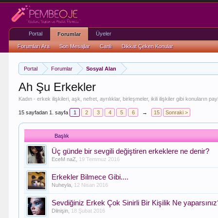
Portal
Üyeler
Forumlar
Forumları Ara
Son Mesajlar
Canlı
Dikkat Çeken Konular
Portal
Forumlar
Sosyal Alan
Ah Şu Erkekler
Kadın - erkek ilişkileri, aşk, nefret, ayrılıklar, birleşmeler, ikili ilişkiler gibi konuların pa
15 sayfadan 1. sayfa
1
2
3
4
5
6
→
15
Sonraki >
Başlık
Üç günde bir sevgili değiştiren erkeklere ne denir?
EceM naZ
,
19 Temmuz 2016
Erkekler Bilmece Gibi....
Nuheyla
,
12 Nisan 2016
Sevdiğiniz Erkek Çok Sinirli Bir Kişilik Ne yaparsını
Dilnişin
,
18 Şubat 2016