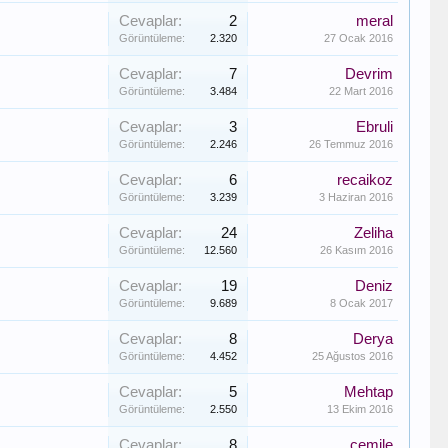
Cevaplar:
2
meral
Görüntüleme:
2.320
27 Ocak 2016
Cevaplar:
7
Devrim
Görüntüleme:
3.484
22 Mart 2016
Cevaplar:
3
Ebruli
Görüntüleme:
2.246
26 Temmuz 2016
Cevaplar:
6
recaikoz
Görüntüleme:
3.239
3 Haziran 2016
Cevaplar:
24
Zeliha
Görüntüleme:
12.560
26 Kasım 2016
Cevaplar:
19
Deniz
Görüntüleme:
9.689
8 Ocak 2017
Cevaplar:
8
Derya
Görüntüleme:
4.452
25 Ağustos 2016
Cevaplar:
5
Mehtap
Görüntüleme:
2.550
13 Ekim 2016
Cevaplar:
8
cemile