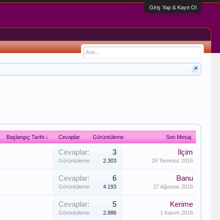
Giriş Yap & Kayıt Ol
Başlangıç Tarihi ↓
Cevaplar
Görüntüleme
Son Mesaj
Cevaplar:
3
İlçim
Görüntüleme:
2.303
26 Temmuz 2016
Cevaplar:
6
Banu
Görüntüleme:
4.193
27 Ağustos 2016
Cevaplar:
5
Kerime
Görüntüleme:
2.886
1 Kasım 2016