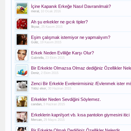
İçine Kapanık Erkeğe Nasıl Davranılmalı?
meral
,
10 Ocak 2016
Ah şu erkekler ne gıcık tipler?
İlkyaz
,
25 Kasım 2015
Eşim çalışmak istemiyor ne yapmalıyım?
Güliz
,
19 Kasım 2015
Erkek Neden Evliliğe Karşı Olur?
Gabriella
,
23 Ekim 2015
Bir Erkekte Olmazsa Olmaz dediğiniz Özellikler Nele
Deniz
,
2 Ekim 2015
Zenci Bir Erkekle Evelenirmisiniz /Evlenmek ister mi
Yıldız eker
,
30 Haziran 2015
Erkekler Neden Sevdiğini Söylemez.
candan
,
3 Haziran 2015
Erkeklerin kapri/şort vb. kısa pantolon giymesini iti
Mercan
,
29 Mayıs 2015
Bir Erkekte Olmalı Dediğiniz Özellikler Nelerdir.