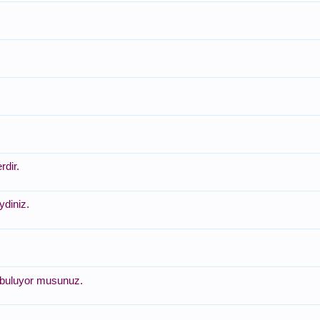
rdir.
ydiniz.
ci buluyor musunuz.