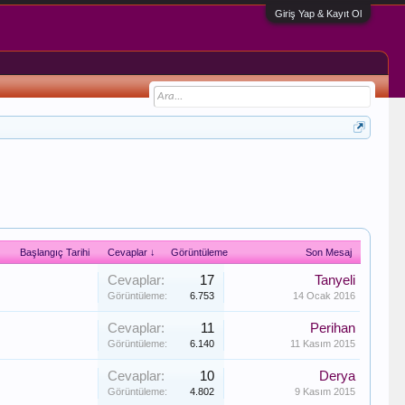
Giriş Yap & Kayıt Ol
Başlangıç Tarihi
Cevaplar ↓
Görüntüleme
Son Mesaj
Cevaplar:
17
Tanyeli
Görüntüleme:
6.753
14 Ocak 2016
Cevaplar:
11
Perihan
Görüntüleme:
6.140
11 Kasım 2015
Cevaplar:
10
Derya
Görüntüleme:
4.802
9 Kasım 2015