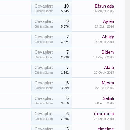
Cevaplar:
10
Efsun ada
Görüntüleme:
5.345
14 Mayıs 2015
Cevaplar:
9
Ayten
Görüntüleme:
5.076
24 Ekim 2016
Cevaplar:
7
Ahu@
Görüntüleme:
3.224
16 Ocak 2016
Cevaplar:
7
Didem
Görüntüleme:
2.738
13 Mayıs 2015
Cevaplar:
7
Alara
Görüntüleme:
1.662
20 Ocak 2015
Cevaplar:
6
Meyra
Görüntüleme:
3.299
22 Eylül 2016
Cevaplar:
6
Selinti
Görüntüleme:
3.010
3 Kasım 2015
Cevaplar:
6
cimcimem
Görüntüleme:
2.268
24 Ocak 2015
Cevaplar:
5
cimcime