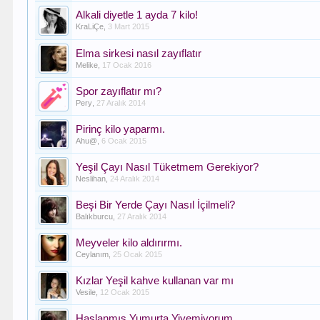
Alkali diyetle 1 ayda 7 kilo!
KraLiÇe
,
3 Mart 2015
Elma sirkesi nasıl zayıflatır
Melike
,
17 Ocak 2016
Spor zayıflatır mı?
Pery
,
27 Aralık 2014
Pirinç kilo yaparmı.
Ahu@
,
6 Ocak 2015
Yeşil Çayı Nasıl Tüketmem Gerekiyor?
Neslihan
,
24 Aralık 2014
Beşi Bir Yerde Çayı Nasıl İçilmeli?
Balıkburcu
,
27 Aralık 2014
Meyveler kilo aldırırmı.
Ceylanım
,
25 Ocak 2015
Kızlar Yeşil kahve kullanan var mı
Vesile
,
12 Ocak 2015
Haşlanmış Yumurta Yiyemiyorum