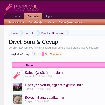
Portal
Üyeler
Forumlar
Forumları Ara
Son Mesajlar
Canlı
Dikkat Çeken Konular
Portal
Forumlar
Diyet ve Beslenme
Diyet Soru & Cevap
Diyetler, zayıflama ve kilo alma hakkındaki sorularınız, sorunlarınız ve cevapları
3 sayfadan 1. sayfa
1
2
3
Sonraki >
Başlık
Kabızlığa çözüm buldum
AngrygirL
,
27 Aralık 2014
Diyet yapıyorum, egzersiz gerekli mi?
Kerime
,
13 Nisan 2015
Beyaz lahana zayıflatırmı.
Derya
,
28 Ocak 2015