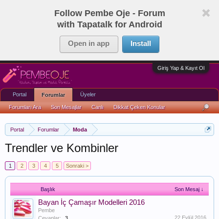
Follow Pembe Oje - Forum
with Tapatalk for Android
Open in app
Install
Giriş Yap & Kayıt Ol
Portal
Üyeler
Forumlar
Forumları Ara
Son Mesajlar
Canlı
Dikkat Çeken Konular
Portal
Forumlar
Moda
Trendler ve Kombinler
1
2
3
4
5
Sonraki >
Başlık
Son Mesaj ↓
Bayan İç Çamaşır Modelleri 2016
Pembe
22 Eylül 2016
Cevaplar:
3