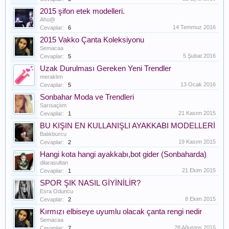
2015 şifon etek modelleri.
Ahu@
14 Temmuz 2016
Cevaplar:
6
2015 Vakko Çanta Koleksiyonu
Semacaa
5 Şubat 2016
Cevaplar:
5
Uzak Durulması Gereken Yeni Trendler
meraklım
13 Ocak 2016
Cevaplar:
5
Sonbahar Moda ve Trendleri
Sarısaçlım
21 Kasım 2015
Cevaplar:
1
BU KIŞIN EN KULLANIŞLI AYAKKABI MODELLERİ
Balıkburcu
19 Kasım 2015
Cevaplar:
2
Hangi kota hangi ayakkabı,bot gider (Sonbaharda)
dilarasultan
21 Ekim 2015
Cevaplar:
1
SPOR ŞIK NASIL GİYİNİLİR?
Esra Oduncu
8 Ekim 2015
Cevaplar:
2
Kırmızı elbiseye uyumlu olacak çanta rengi nedir
Semacaa
28 Ağustos 2015
Cevaplar:
7