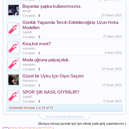
Bayanlar şapka kullanırmısınız.
Ahu@
25 Nisan 2015
Cevaplar:
9
Günlük Yaşamda Tercih Edebileceğiniz Uzun Hırka
Modelleri
JalefiR
27 Mart 2015
Cevaplar:
3
Kisa,kot mont?
meraklım
8 Mart 2015
Cevaplar:
1
Moda uğruna palyaçoluk.
meraklım
19 Ocak 2015
Cevaplar:
3
Güzel bir Uyku İçin Giysi Seçimi
Balıkburcu
14 Ocak 2015
Cevaplar:
1
SPOR ŞIK NASIL GİYİNİLİR?
JalefiR
6 Ocak 2015
Cevaplar:
3
Gösterilen Konular 1 to 15 of 72
Konu Gösterim Seçenekleri
(Buraya mesaj yazmak için üye olmalı yada giriş yapmalısınız.)