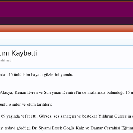
ını Kaybetti
atılmıştır.
sından 15 ünlü isim hayata gözlerini yumdu.
Alasya, Kenan Evren ve Süleyman Demirel'in de aralarında bulunduğu 15 ünl
nlü isimler ve ölüm tarihleri:
9 yaşında vefat etti. Gürses, ses sanatçısı ve bestekar Yıldırım Gürses'in 
y, tedavi gördüğü Dr. Siyami Ersek Göğüs Kalp ve Damar Cerrahisi Eğitim 