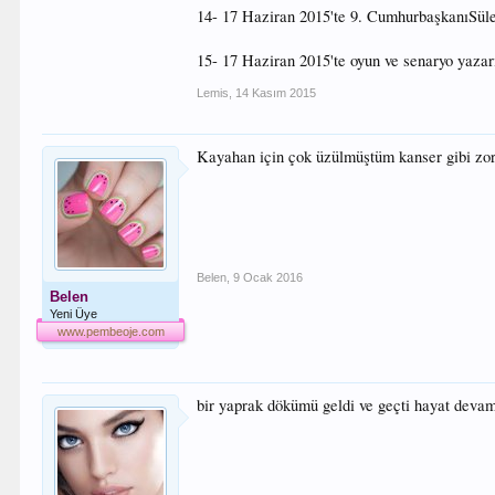
14- 17 Haziran 2015'te 9. CumhurbaşkanıSüle
15- 17 Haziran 2015'te oyun ve senaryo yazar
Lemis
,
14 Kasım 2015
Kayahan için çok üzülmüştüm kanser gibi zor b
Belen
,
9 Ocak 2016
Belen
Yeni Üye
www.pembeoje.com
bir yaprak dökümü geldi ve geçti hayat devam