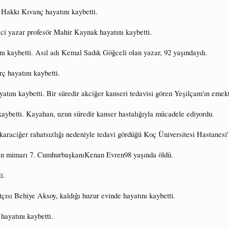
 Hakkı Kıvanç hayatını kaybetti.
ci yazar profesör Mahir Kaynak hayatını kaybetti.
ı kaybetti. Asıl adı Kemal Sadık Göğceli olan yazar, 92 yaşındaydı.
ç hayatını kaybetti.
atını kaybetti. Bir süredir akciğer kanseri tedavisi gören Yeşilçam'ın eme
kaybetti. Kayahan, uzun süredir kanser hastalığıyla mücadele ediyordu.
araciğer rahatsızlığı nedeniyle tedavi gördüğü Koç Üniversitesi Hastanesi'
inin mimarı 7. CumhurbaşkanıKenan Evren98 yaşında öldü.
i.
çısı Behiye Aksoy, kaldığı huzur evinde hayatını kaybetti.
hayatını kaybetti.