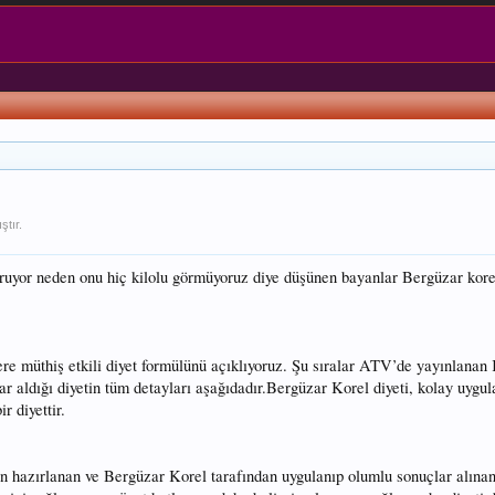
ştır.
uyor neden onu hiç kilolu görmüyoruz diye düşünen bayanlar Bergüzar korel 
lere müthiş etkili diyet formülünü açıklıyoruz. Şu sıralar ATV’de yayınlan
r aldığı diyetin tüm detayları aşağıdadır.Bergüzar Korel diyeti, kolay uygula
r diyettir.
 hazırlanan ve Bergüzar Korel tarafından uygulanıp olumlu sonuçlar alınan 