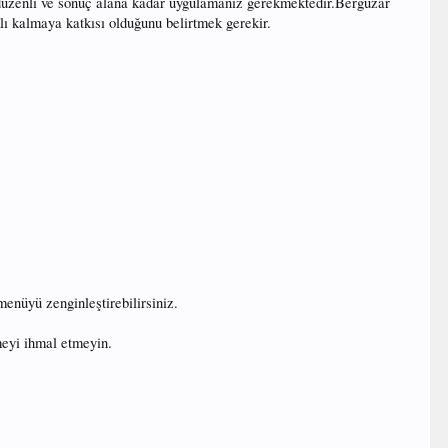
i düzenli ve sonuç alana kadar uygulamanız gerekmektedir.Bergüzar
lı kalmaya katkısı olduğunu belirtmek gerekir.
enüyü zenginleştirebilirsiniz.
meyi ihmal etmeyin.