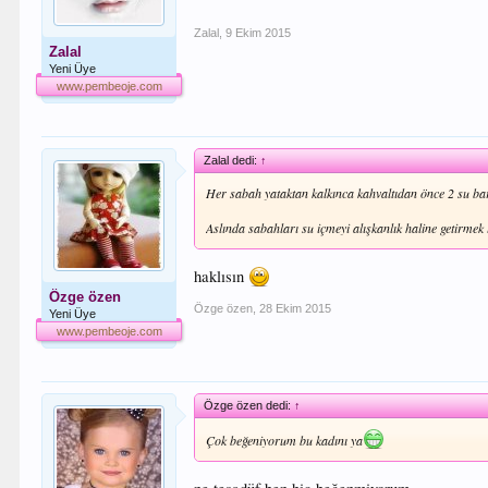
Zalal
,
9 Ekim 2015
Zalal
Yeni Üye
www.pembeoje.com
Zalal dedi:
↑
Her sabah yataktan kalkınca kahvaltıdan önce 2 su barda
Aslında sabahları su içmeyi alışkanlık haline getirmek l
haklısın
Özge özen
Özge özen
,
28 Ekim 2015
Yeni Üye
www.pembeoje.com
Özge özen dedi:
↑
Çok beğeniyorum bu kadını ya