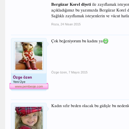
Bergüzar Korel diyeti
ile zayıflamak isteyen
açıkladığımız bu yazımızda Bergüzar Korel diye
Sağlıklı zayıflamak isteyenlerin ve vücut hatl
Roza
,
24 Nisan 2015
Çok beğeniyorum bu kadını ya
Özge özen
,
7 Mayıs 2015
Özge özen
Yeni Üye
www.pembeoje.com
Kadın sıfır beden olacak bu gidişle bu nedenl