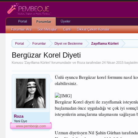
Portal
Üyeler
Forumlar
Forumları Ara
Son Mesajlar
Canlı
Dikkat Çeken Konular
Portal
Forumlar
Diyet ve Beslenme
Zayıflama Kürleri
Bergüzar Korel Diyeti
Konusu '
Zayıflama Kürleri
' forumundadır ve
Roza
tarafından
24 Nisan 2015
başlatılmı
Ünlü oyuncu Bergüzar korel formunu nasıl kor
olabilirsiniz.
Bergüzar Korel diyeti ile zayıflamak isteyen
başlamadan önce uyguladığı ve çok iyi sonuçla
isteyenlerin amaçlarına ulaşmasını sağlayan bi
Roza
Yeni Üye
www.pembeoje.com
Uzman diyetisyen Nil Şahin Gürhan tarafından