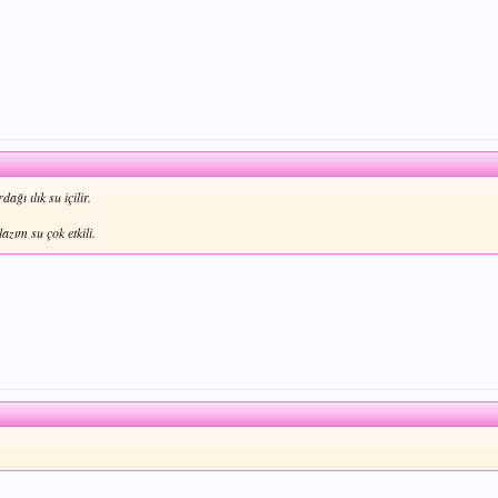
ğı ılık su içilir.
azım su çok etkili.