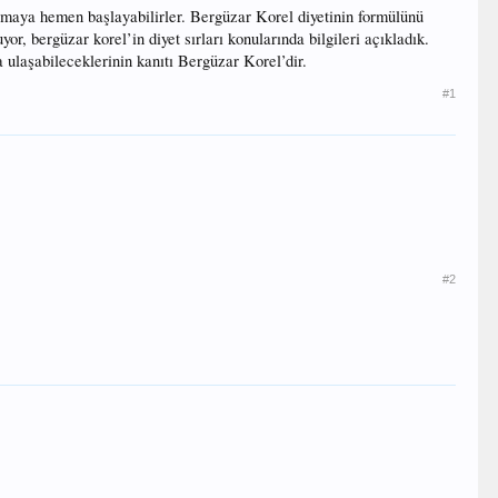
flamaya hemen başlayabilirler. Bergüzar Korel diyetinin formülünü
r, bergüzar korel’in diyet sırları konularında bilgileri açıkladık.
a ulaşabileceklerinin kanıtı Bergüzar Korel’dir.
#1
#2