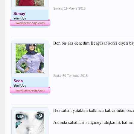
Simay
,
19 Mayıs 2015
Simay
Yeni Üye
www.pembeoje.com
Ben bir ara denedim Bergüzar korel diyeti baya
Seda
,
30 Temmuz 2015
Seda
Yeni Üye
www.pembeoje.com
Her sabah yataktan kalkınca kahvaltıdan önce 2
Aslında sabahları su içmeyi alışkanlık haline 