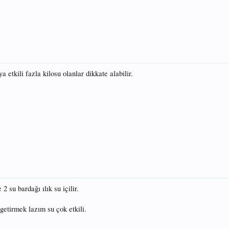
 etkili fazla kilosu olanlar dikkate alabilir.
 su bardağı ılık su içilir.
getirmek lazım su çok etkili.