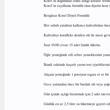
Korel’in doğumdan sonra aldığı kiloları verm
Korel’in zayıflama formülü olan diyetin hem v
Bergüzar Korel Diyeti Formülü
Her sabah yataktan kalkınca kahvaltıdan önce 2
Kahvaltıyı kornfleks denilen süt ile mısır gevr
Saat 10:00 civarı 15 adet fındık tüketin.
Öğle yemeğinde etli sebze yemeklerinin yanınd
İkindi vaktinde kaşarlı yarım tost yiyebilirsini
Akşam yemeğinde 1 porsiyon ızgara et ve bir 
Gece yatmadan önce bir bardak süt veya yoğu
Gün içinde açlığı bastırmak için 2 adet mevs
Günlük en az 2,5 litre su tüketmeye gayret ed