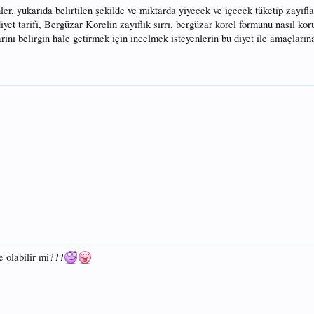
ler, yukarıda belirtilen şekilde ve miktarda yiyecek ve içecek tüketip zayı
t tarifi, Bergüzar Korelin zayıflık sırrı, bergüzar korel formunu nasıl koruyo
arını belirgin hale getirmek için incelmek isteyenlerin bu diyet ile amaçların
e olabilir mi???