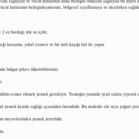
esini sağlayan ve vücut hatlarının daha belirgin olmasını sağlayan bu diyet
ücut hatlarının belirginleşmesine, bölgesel zayıflamaya ve incelirken sağlık
 su bardağı ılık su içilir.
eği karışımı, yulaf ezmesi ve bir tatlı kaşığı bal ile yapın.
a bulgur pilavı tüketebilirsiniz.
z.
dilim esmer ekmek yemek gerekiyor. Yemeğin yanında yeşil salata yiyerek m
rt yemek kemik sağlığı açısından önemlidir. Bu nedenle süt veya yoğurt ye
im meyvelerinden yemek yeterlidir.
in.