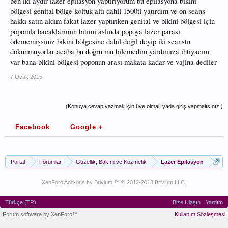
ben iki aydır lazer epilasyon yaptırıyorum bu epilasyona bikini
bölgesi genital bölge koltuk altı dahil 1500tl yatırdım ve on seans
hakkı satın aldım fakat lazer yaptırıken genital ve bikini bölgesi için
popomla bacaklarımın bitimi aslında popoya lazer parası
ödememişsiniz bikini bölgesine dahil değil deyip iki seanstır
dokunmuyorlar acaba bu doğru mu bilemedim yardımıza ihtiyacım
var bana bikini bölgesi poponun arası makata kadar ve vajina dediler
7 Ocak 2015
(Konuya cevap yazmak için üye olmalı yada giriş yapmalısınız.)
Facebook
Google +
Portal
Forumlar
Güzellik, Bakım ve Kozmetik
Lazer Epilasyon
XenForo Add-ons by Brivium ™ © 2012-2013 Brivium LLC.
Türkçe (TR)
Bize Ulaşın
Yardım
Forum software by XenForo™
Kullanım Sözleşmesi