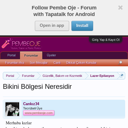
Follow Pembe Oje - Forum
with Tapatalk for Android
Open in app
Install
Giriş Yap & Kayıt Ol
Portal
Üyeler
Forumlar
Forumları Ara
Son Mesajlar
Canlı
Dikkat Çeken Konular
Portal
Forumlar
Güzellik, Bakım ve Kozmetik
Lazer Epilasyon
Bikini Bölgesi Neresidir
Cankız34
Tecrübeli Üye
www.pembeoje.com
Merhaba kızlar