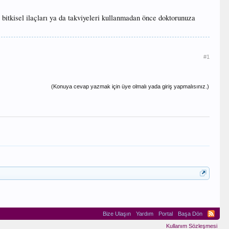
z bitkisel ilaçları ya da takviyeleri kullanmadan önce doktorunuza
#1
(Konuya cevap yazmak için üye olmalı yada giriş yapmalısınız.)
Bize Ulaşın
Yardım
Portal
Başa Dön
Kullanım Sözleşmesi