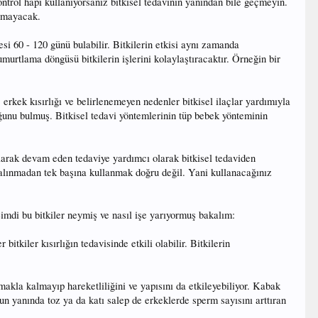
kontrol hapı kullanıyorsanız bitkisel tedavinin yanından bile geçmeyin.
ramayacak.
resi 60 - 120 günü bulabilir. Bitkilerin etkisi aynı zamanda
urtlama döngüsü bitkilerin işlerini kolaylaştıracaktır. Örneğin bir
erkek kısırlığı ve belirlenemeyen nedenler bitkisel ilaçlar yardımıyla
duğunu bulmuş. Bitkisel tedavi yöntemlerinin tüp bebek yönteminin
i olarak devam eden tedaviye yardımcı olarak bitkisel tedaviden
m alınmadan tek başına kullanmak doğru değil. Yani kullanacağınız
Şimdi bu bitkiler neymiş ve nasıl işe yarıyormuş bakalım:
tkiler kısırlığın tedavisinde etkili olabilir. Bitkilerin
rmakla kalmayıp hareketliliğini ve yapısını da etkileyebiliyor. Kabak
nun yanında toz ya da katı salep de erkeklerde sperm sayısını arttıran