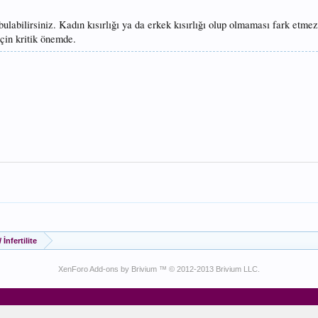
bulabilirsiniz. Kadın kısırlığı ya da erkek kısırlığı olup olmaması fark etme
çin kritik önemde.
/ İnfertilite
XenForo Add-ons by Brivium ™ © 2012-2013 Brivium LLC.