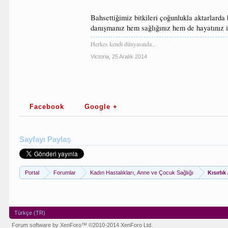
Bahsettiğimiz bitkileri çoğunlukla aktarlarda 
danışmanız hem sağlığınız hem de hayatınız i
Herkes kendi dünyasında...
Victoria
,
25 Aralık 2014
Facebook
Google +
Sayfayı Paylaş
Portal
Forumlar
Kadın Hastalıkları, Anne ve Çocuk Sağlığı
Kısırlık 
Türkçe (TR)
Forum software by XenForo™
©2010-2014 XenForo Ltd.