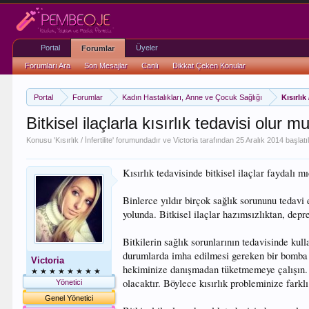
Portal
Üyeler
Forumlar
Forumları Ara
Son Mesajlar
Canlı
Dikkat Çeken Konular
Portal
Forumlar
Kadın Hastalıkları, Anne ve Çocuk Sağlığı
Kısırlık 
Bitkisel ilaçlarla kısırlık tedavisi olur m
Konusu '
Kısırlık / İnfertilite
' forumundadır ve
Victoria
tarafından
25 Aralık 2014
başlatıl
Kısırlık tedavisinde bitkisel ilaçlar faydalı m
Binlerce yıldır birçok sağlık sorununu tedavi
yolunda. Bitkisel ilaçlar hazımsızlıktan, de
Bitkilerin sağlık sorunlarının tedavisinde kul
durumlarda imha edilmesi gereken bir bomba kad
Victoria
hekiminize danışmadan tüketmemeye çalışın. Kı
★ ★ ★ ★ ★ ★ ★ ★
olacaktır. Böylece kısırlık probleminize farkl
Yönetici
Genel Yönetici