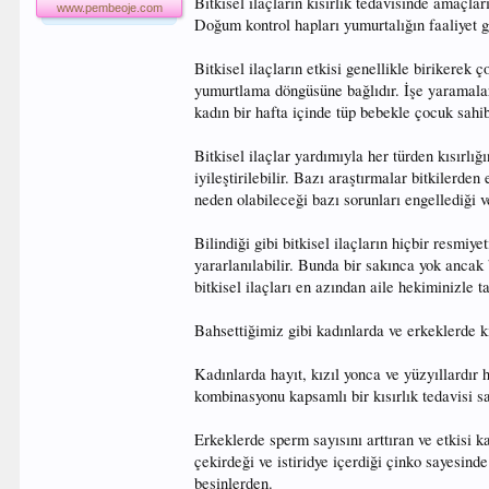
Bitkisel ilaçların kısırlık tedavisinde amaçla
www.pembeoje.com
Doğum kontrol hapları yumurtalığın faaliyet 
Bitkisel ilaçların etkisi genellikle birikerek 
yumurtlama döngüsüne bağlıdır. İşe yaramaları
kadın bir hafta içinde tüp bebekle çocuk sahib
Bitkisel ilaçlar yardımıyla her türden kısırl
iyileştirilebilir. Bazı araştırmalar bitkilerd
neden olabileceği bazı sorunları engellediği v
Bilindiği gibi bitkisel ilaçların hiçbir resmi
yararlanılabilir. Bunda bir sakınca yok ancak
bitkisel ilaçları en azından aile hekiminizle 
Bahsettiğimiz gibi kadınlarda ve erkeklerde k
Kadınlarda hayıt, kızıl yonca ve yüzyıllardır h
kombinasyonu kapsamlı bir kısırlık tedavisi sa
Erkeklerde sperm sayısını arttıran ve etkisi k
çekirdeği ve istiridye içerdiği çinko sayesind
besinlerden.