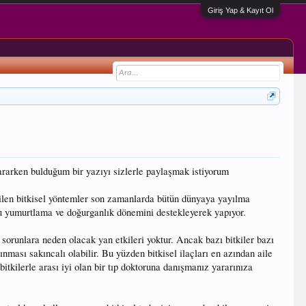
Giriş Yap & Kayıt Ol
nı ararken bulduğum bir yazıyı sizlerle paylaşmak istiyorum
edilen bitkisel yöntemler son zamanlarda bütün dünyaya yayılma
nu yumurtlama ve doğurganlık dönemini destekleyerek yapıyor.
 sorunlara neden olacak yan etkileri yoktur. Ancak bazı bitkiler bazı
ınması sakıncalı olabilir. Bu yüzden bitkisel ilaçları en azından aile
tkilerle arası iyi olan bir tıp doktoruna danışmanız yararınıza