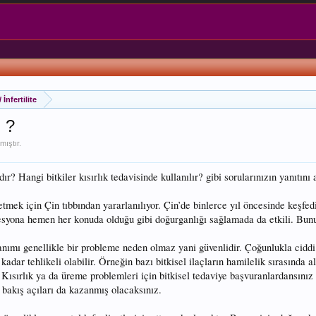
/ İnfertilite
u ?
mıştır.
ıdır? Hangi bitkiler kısırlık tedavisinde kullanılır? gibi sorularınızın yanıtı
 etmek için Çin tıbbından yararlanılıyor. Çin’de binlerce yıl öncesinde keşf
presyona hemen her konuda olduğu gibi doğurganlığı sağlamada da etkili. Bu
lanımı genellikle bir probleme neden olmaz yani güvenlidir. Çoğunlukla ciddi
ar tehlikeli olabilir. Örneğin bazı bitkisel ilaçların hamilelik sırasında al
sırlık ya da üreme problemleri için bitkisel tedaviye başvuranlardansınız bi
ı bakış açıları da kazanmış olacaksınız.