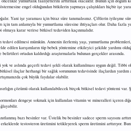
rı öncelikle yumurtalık faaliyetlerini arttırmak olacaktır. Bunun için doğum 
göstermesine engel olduğundan bitkilerin yapmaya çalıştıkları hiçbir işe ya
çoğalır. Yani işe yaraması için biraz süre tanımalısınız. Çiftlerin iyileşme sü
 için tam anlamıyla bir yumurtlama süresine ihtiyaçları olur. Daha fazla yum
i olmaya karar verirse bitkisel tedaviden kaçınmalıdır.
ığın tedavi edilmesi mümkün. Annenin ilerlemiş yaşı, yumurtlama problemleri, 
en elde edilen karışımların tüp bebek yöntemine etkileyici şekilde yardımı ol
e belirtileri ortadan kaldırdığı araştırmalarla bulunan gerçekler arasında.
yeti yok ve aslında geçerli tedavi şekli olarak kullanılması uygun değil. Tıbb
 bitkisel ilaçlar herhangi bir sağlık sorununun tedavisinde ilaçlardan yardı
tartışmanızda çok büyük faydalar olabilir.
ısırlığın çözümü olarak kullanılabilecek birçok bitkisel tedavi yöntemi var. 
ormonları dengeye sokmak için kullanılan vitamin ve mineralleri içeren diğer bi
ğlayabilir.
anıtlanmış bazı besinler var. Üstelik bu besinler sadece sperm sayısını arttı
e erkeklerde testosteron üretimini tetikleyerek sperm üretimini arttırıyor. Bu