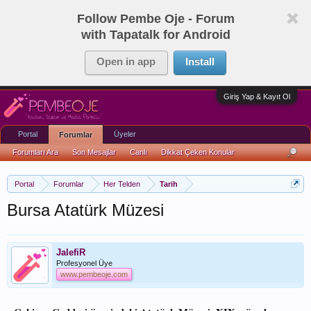
Follow Pembe Oje - Forum
with Tapatalk for Android
Open in app
Install
Giriş Yap & Kayıt Ol
Portal
Üyeler
Forumlar
Forumları Ara
Son Mesajlar
Canlı
Dikkat Çeken Konular
Portal
Forumlar
Her Telden
Tarih
Bursa Atatürk Müzesi
JalefiR
Profesyonel Üye
www.pembeoje.com