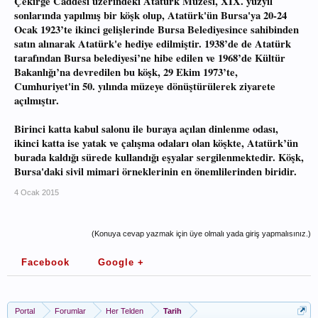
Çekirge Caddesi üzerindeki Atatürk Müzesi, XIX. yüzyıl
sonlarında yapılmış bir köşk olup, Atatürk'ün Bursa'ya 20-24
Ocak 1923’te ikinci gelişlerinde Bursa Belediyesince sahibinden
satın alınarak Atatürk'e hediye edilmiştir. 1938’de de Atatürk
tarafından Bursa belediyesi’ne hibe edilen ve 1968’de Kültür
Bakanlığı’na devredilen bu köşk, 29 Ekim 1973’te,
Cumhuriyet'in 50. yılında müzeye dönüştürülerek ziyarete
açılmıştır.
Birinci katta kabul salonu ile buraya açılan dinlenme odası,
ikinci katta ise yatak ve çalışma odaları olan köşkte, Atatürk’ün
burada kaldığı sürede kullandığı eşyalar sergilenmektedir. Köşk,
Bursa'daki sivil mimari örneklerinin en önemlilerinden biridir.
4 Ocak 2015
(Konuya cevap yazmak için üye olmalı yada giriş yapmalısınız.)
Facebook
Google +
Portal
Forumlar
Her Telden
Tarih