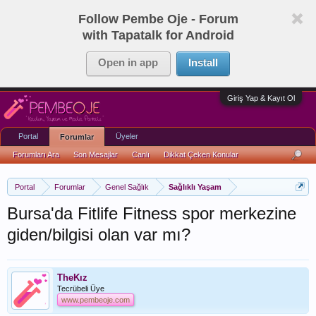
Follow Pembe Oje - Forum
with Tapatalk for Android
Open in app
Install
Giriş Yap & Kayıt Ol
Portal
Üyeler
Forumlar
Forumları Ara
Son Mesajlar
Canlı
Dikkat Çeken Konular
Portal
Forumlar
Genel Sağlık
Sağlıklı Yaşam
Bursa'da Fitlife Fitness spor merkezine
giden/bilgisi olan var mı?
TheKız
Tecrübeli Üye
www.pembeoje.com