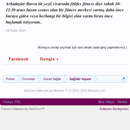
Arkadaşlar Bursa da yeşil civarında fitlifes fitness diye sabah 10-
12:30 arası bayan seansı olan bir fitness merkezi varmış daha önce
buraya giden veya herhangi bir bilgisi olan varmı biran önce
başlamak istiyorum..
29 Aralık 2014
(Konuya cevap yazmak için üye olmalı yada giriş yapmalısınız.)
Facebook
Google +
Portal
Forumlar
Genel Sağlık
Sağlıklı Yaşam
XenForo Add-ons by Brivium ™ © 2012-2013 Brivium LLC.
Türkçe (TR)
Bize Ulaşın
Yardım
Forum software by XenForo™
Kullanım Sözleşmesi