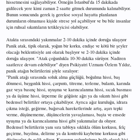
hissetmesini sağlayabiliyor. Örneğin İstanbul'da 15 dakikada
gidilecek yere kimi zaman 2 saatte gitmek durumunda kalınabiliyor.
Bunun sonucunda gerek iş gerekse sosyal hayatta planlanan
durumların olmaması kişide strese yol açabiliyor ve bu bile insanlar
için ruhsal sıkıntıların tetikleyicisi olabiliyor.
Atakta sırasındaki yakınmalar 2-10 dakika içinde doruğa ulaşıyor
Panik atak, tipik olarak, yoğun bir korku, endişe ve kötü bir şeyler
olacağı beklentisiyle ani olarak başlıyor ve 2-10 dakika içinde
doruğa ulaşıyor. "Atak çoğunlukla 10-30 dakika sürüyor. Nadiren
saatlerce devam edebiliyor" diyen Psikiyatri Uzmanı Özlem Yıldız,
panik atağın belirtilerini şöyle sıralıyor:
"Panik atağı sırasında soluk alma güçlüğü, boğulma hissi, baş
dönmesi, baygınlık hissi, çarpıntı, titreme, terleme, bulantı, karında
gaz veya basınç hissi, uyuşma ve karıncalanma hissi, sıcak basması
ya da üşüme hissi, ürperme ile göğüste ağrı ya da sıkıntı hissi gibi
bedensel belirtiler ortaya çıkabiliyor. Ayrıca ağız kuruluğu, idrara
çıkma isteği, geğirme, bağırsak hareketlerinde artış, aşırı tepki
verme, düşünememe, düşüncelerin yavaşlaması, başta ve ensede
uyuşma ya da karıncalanma hissi gibi yakınmalar da oluyor.
Bedensel belirtilerin yanı sıra tabloya sıklıkla ölüm korkusu, felç
geçirme, bayılma, delirme ya da kontrolü kaybetme korkusu gibi
düşünceler de eşlik ediyor. Kaygının yoğunluğuna bağlı olarak kişi,