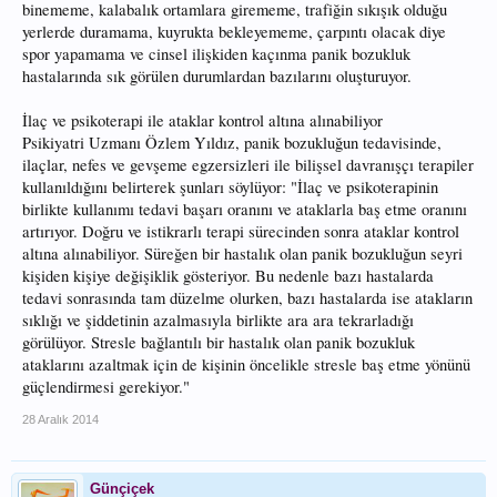
binememe, kalabalık ortamlara girememe, trafiğin sıkışık olduğu
yerlerde duramama, kuyrukta bekleyememe, çarpıntı olacak diye
spor yapamama ve cinsel ilişkiden kaçınma panik bozukluk
hastalarında sık görülen durumlardan bazılarını oluşturuyor.
İlaç ve psikoterapi ile ataklar kontrol altına alınabiliyor
Psikiyatri Uzmanı Özlem Yıldız, panik bozukluğun tedavisinde,
ilaçlar, nefes ve gevşeme egzersizleri ile bilişsel davranışçı terapiler
kullanıldığını belirterek şunları söylüyor: "İlaç ve psikoterapinin
birlikte kullanımı tedavi başarı oranını ve ataklarla baş etme oranını
artırıyor. Doğru ve istikrarlı terapi sürecinden sonra ataklar kontrol
altına alınabiliyor. Süreğen bir hastalık olan panik bozukluğun seyri
kişiden kişiye değişiklik gösteriyor. Bu nedenle bazı hastalarda
tedavi sonrasında tam düzelme olurken, bazı hastalarda ise atakların
sıklığı ve şiddetinin azalmasıyla birlikte ara ara tekrarladığı
görülüyor. Stresle bağlantılı bir hastalık olan panik bozukluk
ataklarını azaltmak için de kişinin öncelikle stresle baş etme yönünü
güçlendirmesi gerekiyor."
28 Aralık 2014
Günçiçek