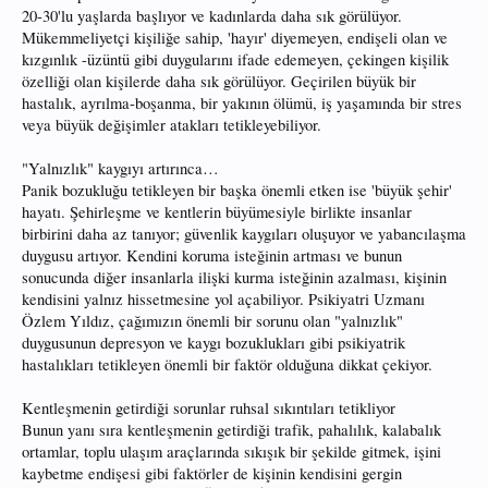
20-30'lu yaşlarda başlıyor ve kadınlarda daha sık görülüyor.
Mükemmeliyetçi kişiliğe sahip, 'hayır' diyemeyen, endişeli olan ve
kızgınlık -üzüntü gibi duygularını ifade edemeyen, çekingen kişilik
özelliği olan kişilerde daha sık görülüyor. Geçirilen büyük bir
hastalık, ayrılma-boşanma, bir yakının ölümü, iş yaşamında bir stres
veya büyük değişimler atakları tetikleyebiliyor.
"Yalnızlık" kaygıyı artırınca…
Panik bozukluğu tetikleyen bir başka önemli etken ise 'büyük şehir'
hayatı. Şehirleşme ve kentlerin büyümesiyle birlikte insanlar
birbirini daha az tanıyor; güvenlik kaygıları oluşuyor ve yabancılaşma
duygusu artıyor. Kendini koruma isteğinin artması ve bunun
sonucunda diğer insanlarla ilişki kurma isteğinin azalması, kişinin
kendisini yalnız hissetmesine yol açabiliyor. Psikiyatri Uzmanı
Özlem Yıldız, çağımızın önemli bir sorunu olan "yalnızlık"
duygusunun depresyon ve kaygı bozuklukları gibi psikiyatrik
hastalıkları tetikleyen önemli bir faktör olduğuna dikkat çekiyor.
Kentleşmenin getirdiği sorunlar ruhsal sıkıntıları tetikliyor
Bunun yanı sıra kentleşmenin getirdiği trafik, pahalılık, kalabalık
ortamlar, toplu ulaşım araçlarında sıkışık bir şekilde gitmek, işini
kaybetme endişesi gibi faktörler de kişinin kendisini gergin