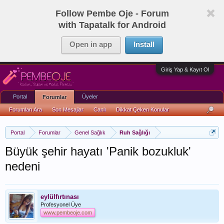
Follow Pembe Oje - Forum
with Tapatalk for Android
Open in app
Install
Giriş Yap & Kayıt Ol
Portal
Üyeler
Forumlar
Forumları Ara
Son Mesajlar
Canlı
Dikkat Çeken Konular
Portal
Forumlar
Genel Sağlık
Ruh Sağlığı
Büyük şehir hayatı 'Panik bozukluk'
nedeni
eylülfırtınası
Profesyonel Üye
www.pembeoje.com