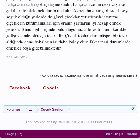
bahçıvana daha çok iş düşmektedir, bahçıvan zemindeki kaya ve
çakılları temizlemek durumundadır. Ayrıca havanın çok sıcak veya
soğuk olduğu yerlerde de güzel çiçekler yetiştirmek istenirse,
çiçeklerin kurumamaları için oranın şartlarını iyi hesap etmek
gerekir. Bunun gibi, içinde bulunduğumuz aile ve toplum, karakter
gelişmesinde oldukça tesirlidir. Çocuk toplumdan müspet bir tesir
aldığında anne-babaların işi daha kolay olur; fakat tersi durumlarda
emekler boşa gidebilmektedir
27 Aralık 2014
(Konuya cevap yazmak için üye olmalı yada giriş yapmalısınız.)
Facebook
Google +
Forumlar
...
Çocuk Sağlığı
XenForo Add-ons by Brivium ™ © 2012-2013 Brivium LLC.
Türkçe (TR)
Bize Ulaşın
Yardım