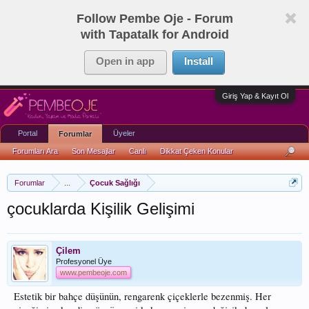
Follow Pembe Oje - Forum
with Tapatalk for Android
Open in app
Install
Giriş Yap & Kayıt Ol
Portal
Üyeler
Forumlar
Forumları Ara
Son Mesajlar
Canlı
Dikkat Çeken Konular
Forumlar
...
Çocuk Sağlığı
çocuklarda Kişilik Gelişimi
Çilem
Profesyonel Üye
www.pembeoje.com
Estetik bir bahçe düşünün, rengarenk çiçeklerle bezenmiş. Her