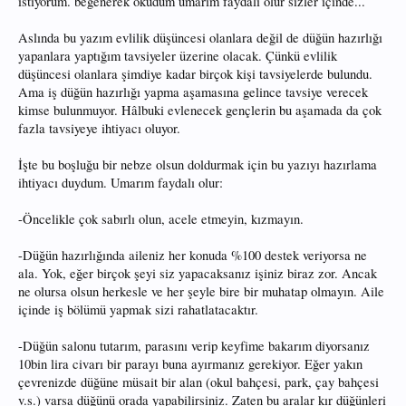
istiyorum. beğenerek okudum umarım faydalı olur sizler içinde...
Aslında bu yazım evlilik düşüncesi olanlara değil de düğün hazırlığı
yapanlara yaptığım tavsiyeler üzerine olacak. Çünkü evlilik
düşüncesi olanlara şimdiye kadar birçok kişi tavsiyelerde bulundu.
Ama iş düğün hazırlığı yapma aşamasına gelince tavsiye verecek
kimse bulunmuyor. Hâlbuki evlenecek gençlerin bu aşamada da çok
fazla tavsiyeye ihtiyacı oluyor.
İşte bu boşluğu bir nebze olsun doldurmak için bu yazıyı hazırlama
ihtiyacı duydum. Umarım faydalı olur:
-Öncelikle çok sabırlı olun, acele etmeyin, kızmayın.
-Düğün hazırlığında aileniz her konuda %100 destek veriyorsa ne
ala. Yok, eğer birçok şeyi siz yapacaksanız işiniz biraz zor. Ancak
ne olursa olsun herkesle ve her şeyle bire bir muhatap olmayın. Aile
içinde iş bölümü yapmak sizi rahatlatacaktır.
-Düğün salonu tutarım, parasını verip keyfime bakarım diyorsanız
10bin lira civarı bir parayı buna ayırmanız gerekiyor. Eğer yakın
çevrenizde düğüne müsait bir alan (okul bahçesi, park, çay bahçesi
v.s.) varsa düğünü orada yapabilirsiniz. Zaten bu aralar kır düğünleri