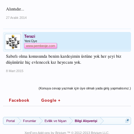
Alıntıdır...
27 Aralık 2014
Terazi
Yeni Üye
www.pembeoje.com
Sabırlı olma konusunda benim kardeşimin üstüne yok her şeyi biz
düşünürüz hiç evlenecek kız heyecanı yok.
8 Mart 2015
(Konuya cevap yazmak için üye olmalı yada giriş yapmalısınız.)
Facebook
Google +
Portal
Forumlar
Evlilik ve Nişan
Bilgi Alışverişi
XenForo Add-ons by Brivium ™ © 2012-2013 Brivium LLC.