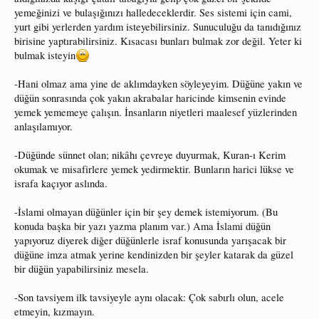
yemeğinizi ve bulaşığınızı halledeceklerdir. Ses sistemi için cami,
yurt gibi yerlerden yardım isteyebilirsiniz. Sunuculuğu da tanıdığınız
birisine yaptırabilirsiniz. Kısacası bunları bulmak zor değil. Yeter ki
bulmak isteyin
-Hani olmaz ama yine de aklımdayken söyleyeyim. Düğüne yakın ve
düğün sonrasında çok yakın akrabalar haricinde kimsenin evinde
yemek yememeye çalışın. İnsanların niyetleri maalesef yüzlerinden
anlaşılamıyor.
-Düğünde sünnet olan; nikâhı çevreye duyurmak, Kuran-ı Kerim
okumak ve misafirlere yemek yedirmektir. Bunların harici lükse ve
israfa kaçıyor aslında.
-İslami olmayan düğünler için bir şey demek istemiyorum. (Bu
konuda başka bir yazı yazma planım var.) Ama İslami düğün
yapıyoruz diyerek diğer düğünlerle israf konusunda yarışacak bir
düğüne imza atmak yerine kendinizden bir şeyler katarak da güzel
bir düğün yapabilirsiniz mesela.
-Son tavsiyem ilk tavsiyeyle aynı olacak: Çok sabırlı olun, acele
etmeyin, kızmayın.