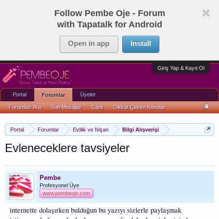
Follow Pembe Oje - Forum
with Tapatalk for Android
Open in app
Install
Giriş Yap & Kayıt Ol
Portal
Üyeler
Forumlar
Forumları Ara
Son Mesajlar
Canlı
Dikkat Çeken Konular
Portal
Forumlar
Evlilik ve Nişan
Bilgi Alışverişi
Evleneceklere tavsiyeler
Pembe
Profesyonel Üye
www.pembeoje.com
internette dolaşırken bulduğun bu yazıyı sizlerle paylaşmak