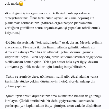
çok moda
-Kır düğünü için organizasyon şirketleriyle anlaşıp kafanızı
dinleyebilirsiniz. Öbür türlü bütün ayrıntıları (ama hepsini) siz
planlamak zorundasınız. (Sıfırdan organizasyon planlamanın
zorluğunu gördükten sonra organizasyon işi yapanları tebrik etmek
istiyorum.)
-Düğün alışverişinde “tok satıcılardan” uzak durun. Mesela gelinlik
alacaksınız. Piyasada iki bin liranın altında gelinlik bulmak zor.
Ama siz satıcıya “bin lira ve altındaki gelinliklerinizi görmek
istiyorum” deyin. Bunu söylediğinizde satıcının tavırları değişiyorsa
o dükkandan hemen çıkın. Yok eğer satıcı hala aynı ilgiyi devam
ettiriyorsa gelinlik modelleri için katalog isteyebilirsiniz.
-Yakın çevrenizde dere, göl kenarı, sahil gibi güzel alanlar varsa
kesinlikle stüdyo çekimi düşünmeyin. Fotoğrafçıyla anlaşıp dış
çekim yaptırın.
-Şimdi “yok artık” diyeceksiniz ama mümkünse kınalık ve gelinliği
kiralayın. Çünkü ömrünüzde bir defa giyiyorsunuz, sonrasında
gardıropta yer kaplamaktan öteye gitmiyor, uzun vadede düşününce