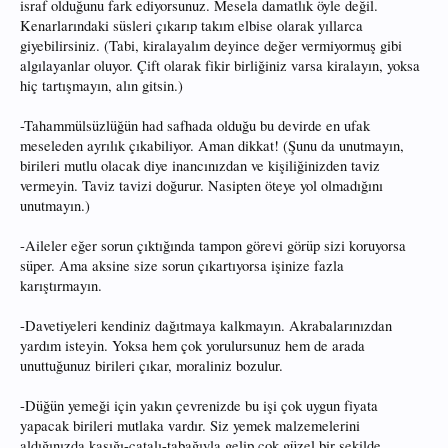
israf olduğunu fark ediyorsunuz. Mesela damatlık öyle değil.
Kenarlarındaki süsleri çıkarıp takım elbise olarak yıllarca
giyebilirsiniz. (Tabi, kiralayalım deyince değer vermiyormuş gibi
algılayanlar oluyor. Çift olarak fikir birliğiniz varsa kiralayın, yoksa
hiç tartışmayın, alın gitsin.)
-Tahammülsüzlüğün had safhada olduğu bu devirde en ufak
meseleden ayrılık çıkabiliyor. Aman dikkat! (Şunu da unutmayın,
birileri mutlu olacak diye inancınızdan ve kişiliğinizden taviz
vermeyin. Taviz tavizi doğurur. Nasipten öteye yol olmadığını
unutmayın.)
-Aileler eğer sorun çıktığında tampon görevi görüp sizi koruyorsa
süper. Ama aksine size sorun çıkartıyorsa işinize fazla
karıştırmayın.
-Davetiyeleri kendiniz dağıtmaya kalkmayın. Akrabalarınızdan
yardım isteyin. Yoksa hem çok yorulursunuz hem de arada
unuttuğunuz birileri çıkar, moraliniz bozulur.
-Düğün yemeği için yakın çevrenizde bu işi çok uygun fiyata
yapacak birileri mutlaka vardır. Siz yemek malzemelerini
aldığınızda kaşığı-çatalı-tabağıyla gelip çok güzel bir şekilde