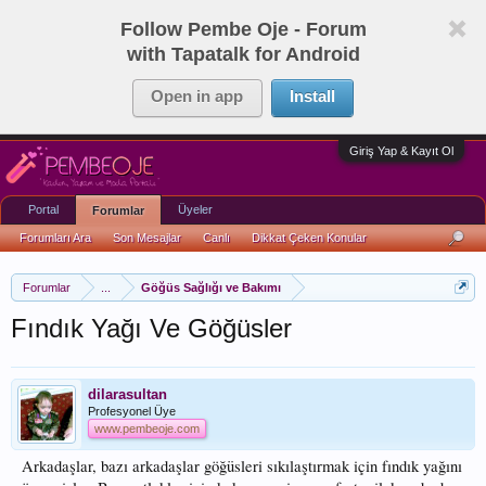
Follow Pembe Oje - Forum
with Tapatalk for Android
Open in app
Install
Giriş Yap & Kayıt Ol
Portal
Üyeler
Forumlar
Forumları Ara
Son Mesajlar
Canlı
Dikkat Çeken Konular
Forumlar
...
Göğüs Sağlığı ve Bakımı
Fındık Yağı Ve Göğüsler
dilarasultan
Profesyonel Üye
www.pembeoje.com
Arkadaşlar, bazı arkadaşlar göğüsleri sıkılaştırmak için fındık yağını