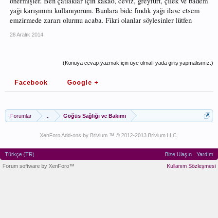
önermişler. Ben çatlaklar için kakao, ceviz, greyfurt, çilek ve badem
yağı karışımını kullanıyorum. Bunlara bide fındık yağı ilave etsem
emzirmede zararı olurmu acaba. Fikri olanlar söylesinler lütfen
28 Aralık 2014
(Konuya cevap yazmak için üye olmalı yada giriş yapmalısınız.)
Facebook
Google +
Forumlar
...
Göğüs Sağlığı ve Bakımı
XenForo Add-ons by Brivium ™ © 2012-2013 Brivium LLC.
Türkçe (TR)
Bize Ulaşın
Yardım
Forum software by XenForo™
Kullanım Sözleşmesi