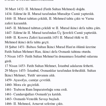
30 Mart 1432- II. Mehmed (Fatih Sultan Mehmed) doğdu.
1434- Edirne'de II. Murad tarafından Muradiye Camii yaptırıldı.
1444- II. Murat tahttan çekildi, II. Mehmed tahta çıktı ve Varna
zaferi kazanıldı.
1445- II. Mehmed tahttan çekildi ve II. Murad ikinci defa tahta çıktı.
1447- Edirne'de II. Murad tarafından Üç Şerefeli Camii yaptırıldı.
1448- II. Kosova Zaferi kazanıldı.1451 II. Murad öldü ve II.
Mehmed ikinci defa tahta geçti.
18 Şubat 1451- Babası Sultan İkinci Murad Han'ın ölümü üzerine
Fatih Sultan Mehmet Han, ikinci defa Osmanlı tahtına oturdu.
5 Nisan 1453- Fatih Sultan Mehmet'in donanması İstanbul sularına
girdi.
17 Nisan 1453- Fatih Sultan Mehmet, İstanbul adalarını fethetti.
29 Mayıs 1453- İstanbul, Osmanlılar tarafından fethedildi. Sultan
İkinci Mehmet, 'Fatih' unvanını aldı.
1459- Ayasofya, camiye çevrildi.
1460- Mora ele geçirildi.
1461- Trabzon Rum İmparatorluğu sona erdi.
1461- Candaroğulları Osmanlı'ya katıldı.
1463- Osmanlı-Venedik Savaşı başladı.
1466- II. Mehmed, Arnavut seferine çıktı.