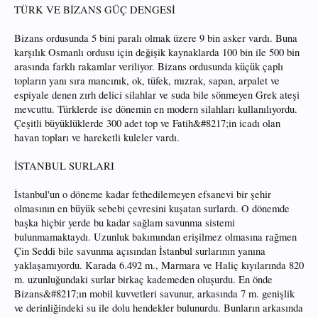
TÜRK VE BİZANS GÜÇ DENGESİ
Bizans ordusunda 5 bini paralı olmak üzere 9 bin asker vardı. Buna
karşılık Osmanlı ordusu için değişik kaynaklarda 100 bin ile 500 bin
arasında farklı rakamlar veriliyor. Bizans ordusunda küçük çaplı
topların yanı sıra mancınık, ok, tüfek, mızrak, sapan, arpalet ve
espiyale denen zırh delici silahlar ve suda bile sönmeyen Grek ateşi
mevcuttu. Türklerde ise dönemin en modern silahları kullanılıyordu.
Çeşitli büyüklüklerde 300 adet top ve Fatih&#8217;in icadı olan
havan topları ve hareketli kuleler vardı.
İSTANBUL SURLARI
İstanbul'un o döneme kadar fethedilemeyen efsanevi bir şehir
olmasının en büyük sebebi çevresini kuşatan surlardı. O dönemde
başka hiçbir yerde bu kadar sağlam savunma sistemi
bulunmamaktaydı. Uzunluk bakımından erişilmez olmasına rağmen
Çin Seddi bile savunma açısından İstanbul surlarının yanına
yaklaşamıyordu. Karada 6.492 m., Marmara ve Haliç kıyılarında 820
m. uzunluğundaki surlar birkaç kademeden oluşurdu. En önde
Bizans&#8217;ın mobil kuvvetleri savunur, arkasında 7 m. genişlik
ve derinliğindeki su ile dolu hendekler bulunurdu. Bunların arkasında