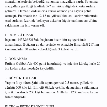
mızraklı askerlerin beklediği savunma mazgalları vardı. Savunma
mazgalları geçildiği takdirde 5-7 m. yüksekliğindeki orta surlara
gelinirdi. Osmanlı ordusu orta surlar önünde çok sayıda şehit
vermişti. En arkada ise 12-13 m. yükseklikte asıl surlar bulunurdu.
Asıl surların üzerinde bekleyen askerler hiçbir canlının sur dibine
yaklaşmasına izin vermezdi.
1- RUMELİ HİSARI
İnşasına 1452&#8217;de başlanan hisar dört ay içerisinde
tamamlandı. Boğazın en dar yerinde ve Anadolu Hisarı&#8217;nın
karşısındadır. 30 metre yüksekliğinde 3 kulesi vardır.
2- DONANMA
Fatih'in Gelibolu'da 400 gemi hazırlattığı ve içlerine kürekçilerle 20
bin kadar asker koyduğu kaydedilir.
3- BÜYÜK TOPLAR
Yapımı 3 ay süren Şahi adlı topun çevresi 2,5 metre, güllelerin
ağırlığı 600 kilo idi. Elli çift öküzle çekilir, dengesinin sağlanması
için iki tarafında 200 kişi bulunurdu. Gülleleri 1200 metreye kadar
fırlatabiliyordu.
FATİH ve FETİH KRONOLOJİSİ