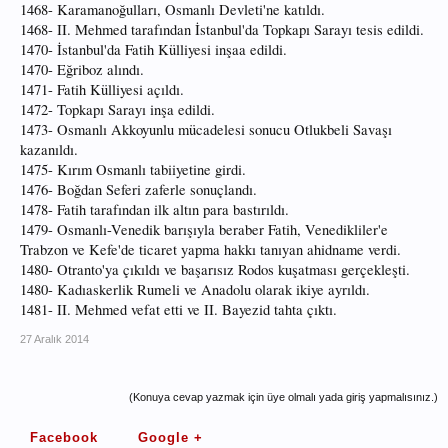
1468- Karamanoğulları, Osmanlı Devleti'ne katıldı.
1468- II. Mehmed tarafından İstanbul'da Topkapı Sarayı tesis edildi.
1470- İstanbul'da Fatih Külliyesi inşaa edildi.
1470- Eğriboz alındı.
1471- Fatih Külliyesi açıldı.
1472- Topkapı Sarayı inşa edildi.
1473- Osmanlı Akkoyunlu mücadelesi sonucu Otlukbeli Savaşı
kazanıldı.
1475- Kırım Osmanlı tabiiyetine girdi.
1476- Boğdan Seferi zaferle sonuçlandı.
1478- Fatih tarafından ilk altın para bastırıldı.
1479- Osmanlı-Venedik barışıyla beraber Fatih, Venedikliler'e
Trabzon ve Kefe'de ticaret yapma hakkı tanıyan ahidname verdi.
1480- Otranto'ya çıkıldı ve başarısız Rodos kuşatması gerçekleşti.
1480- Kadıaskerlik Rumeli ve Anadolu olarak ikiye ayrıldı.
1481- II. Mehmed vefat etti ve II. Bayezid tahta çıktı.
27 Aralık 2014
(Konuya cevap yazmak için üye olmalı yada giriş yapmalısınız.)
Facebook
Google +