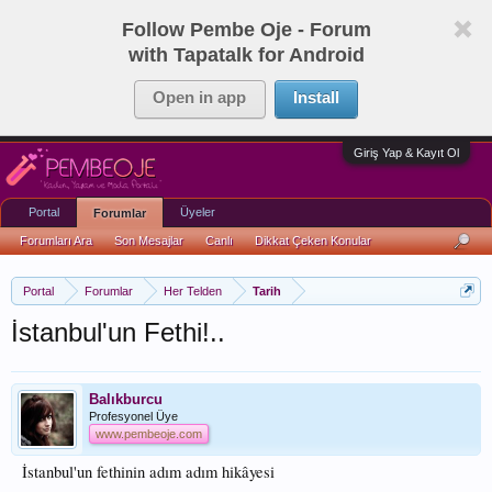
Follow Pembe Oje - Forum
with Tapatalk for Android
Open in app
Install
Giriş Yap & Kayıt Ol
Portal
Üyeler
Forumlar
Forumları Ara
Son Mesajlar
Canlı
Dikkat Çeken Konular
Portal
Forumlar
Her Telden
Tarih
İstanbul'un Fethi!..
Balıkburcu
Profesyonel Üye
www.pembeoje.com
İstanbul'un fethinin adım adım hikâyesi