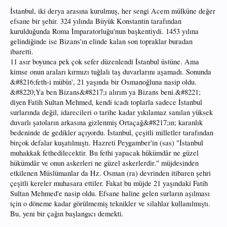
İstanbul, iki derya arasına kurulmuş, her sengi Acem mülküne değer
efsane bir şehir. 324 yılında Büyük Konstantin tarafından
kurulduğunda Roma İmparatorluğu'nun başkentiydi. 1453 yılına
gelindiğinde ise Bizans'ın elinde kalan son topraklar buradan
ibaretti.
11 asır boyunca pek çok sefer düzenlendi İstanbul üstüne. Ama
kimse onun araları kırmızı tuğlalı taş duvarlarını aşamadı. Sonunda
&#8216;feth-i mübîn', 21 yaşında bir Osmanoğluna nasip oldu.
&#8220;Ya ben Bizans&#8217;ı alırım ya Bizans beni.&#8221;
diyen Fatih Sultan Mehmed, kendi icadı toplarla sadece İstanbul
surlarında değil, idarecileri o tarihe kadar yıkılamaz sanılan yüksek
duvarlı şatoların arkasına gizlenmiş Ortaçağ&#8217;ın; karanlık
bedeninde de gedikler açıyordu. İstanbul, çeşitli milletler tarafından
birçok defalar kuşatılmıştı. Hazreti Peygamber'in (sas) "İstanbul
muhakkak fethedilecektir. Bu fethi yapacak hükümdâr ne güzel
hükümdâr ve onun askerleri ne güzel askerlerdir." müjdesinden
etkilenen Müslümanlar da Hz. Osman (ra) devrinden itibaren şehri
çeşitli kereler muhasara ettiler. Fakat bu müjde 21 yaşındaki Fatih
Sultan Mehmed'e nasip oldu. Efsane haline gelen surların aşılması
için o döneme kadar görülmemiş teknikler ve silahlar kullanılmıştı.
Bu, yeni bir çağın başlangıcı demekti.