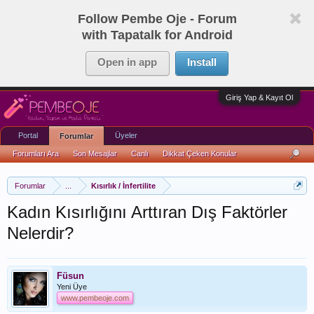
Follow Pembe Oje - Forum
with Tapatalk for Android
Open in app
Install
Giriş Yap & Kayıt Ol
Portal
Üyeler
Forumlar
Forumları Ara
Son Mesajlar
Canlı
Dikkat Çeken Konular
Forumlar
...
Kısırlık / İnfertilite
Kadın Kısırlığını Arttıran Dış Faktörler
Nelerdir?
Füsun
Yeni Üye
www.pembeoje.com