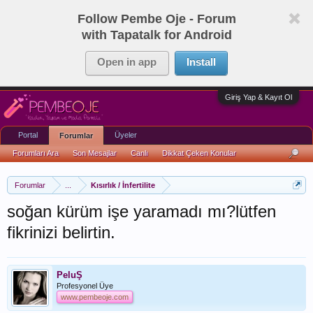
Follow Pembe Oje - Forum
with Tapatalk for Android
Open in app
Install
Giriş Yap & Kayıt Ol
Portal
Üyeler
Forumlar
Forumları Ara
Son Mesajlar
Canlı
Dikkat Çeken Konular
Forumlar
...
Kısırlık / İnfertilite
soğan kürüm işe yaramadı mı?lütfen
fikrinizi belirtin.
PeluŞ
Profesyonel Üye
www.pembeoje.com