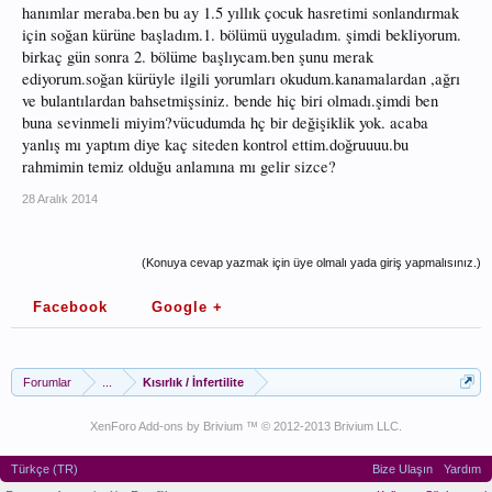
hanımlar meraba.ben bu ay 1.5 yıllık çocuk hasretimi sonlandırmak
için soğan kürüne başladım.1. bölümü uyguladım. şimdi bekliyorum.
birkaç gün sonra 2. bölüme başlıycam.ben şunu merak
ediyorum.soğan kürüyle ilgili yorumları okudum.kanamalardan ,ağrı
ve bulantılardan bahsetmişsiniz. bende hiç biri olmadı.şimdi ben
buna sevinmeli miyim?vücudumda hç bir değişiklik yok. acaba
yanlış mı yaptım diye kaç siteden kontrol ettim.doğruuuu.bu
rahmimin temiz olduğu anlamına mı gelir sizce?
28 Aralık 2014
(Konuya cevap yazmak için üye olmalı yada giriş yapmalısınız.)
Facebook
Google +
Forumlar
...
Kısırlık / İnfertilite
XenForo Add-ons by Brivium ™ © 2012-2013 Brivium LLC.
Türkçe (TR)
Bize Ulaşın
Yardım