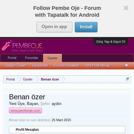
Follow Pembe Oje - Forum
with Tapatalk for Android
Open in app
Install
Giriş Yap & Kayıt Ol
Portal
Forumlar
Üyeler
Saygın Üyeler
Ziyaretciler
En Son Etkinlikler
Yeni Profil Mesajı
Portal
Üyeler
Benan özer
Benan özer
Yeni Üye
, Bayan,
Şehir:
aydın
www.pembeoje.com
Benan özer en son aktivitesi:
25 Mart 2015
Profil Mesajları