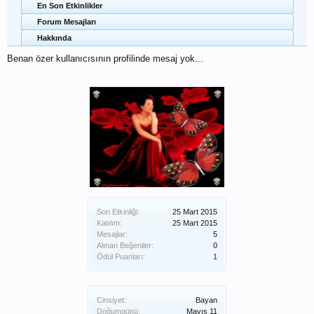
En Son Etkinlikler
Forum Mesajları
Hakkında
Benan özer kullanıcısının profilinde mesaj yok...
Son Etkinliği:
25 Mart 2015
Katılım:
25 Mart 2015
Mesajlar:
5
Alınan Beğeniler:
0
Ödül Puanları:
1
Cinsiyet:
Bayan
Doğumgünü:
Mayıs 11