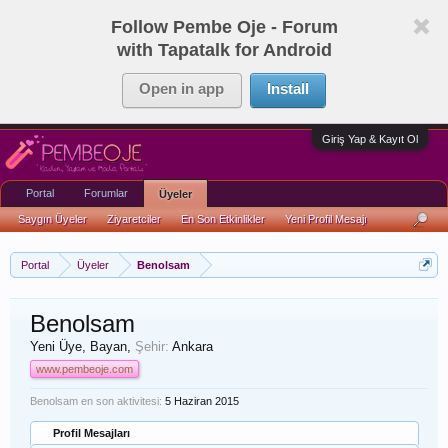
Follow Pembe Oje - Forum
with Tapatalk for Android
Open in app
Install
Giriş Yap & Kayıt Ol
Portal
Forumlar
Üyeler
Saygın Üyeler
Ziyaretciler
En Son Etkinlikler
Yeni Profil Mesajı
Portal
Üyeler
Benolsam
Benolsam
Yeni Üye
, Bayan,
Şehir:
Ankara
www.pembeoje.com
Benolsam en son aktivitesi:
5 Haziran 2015
Profil Mesajları