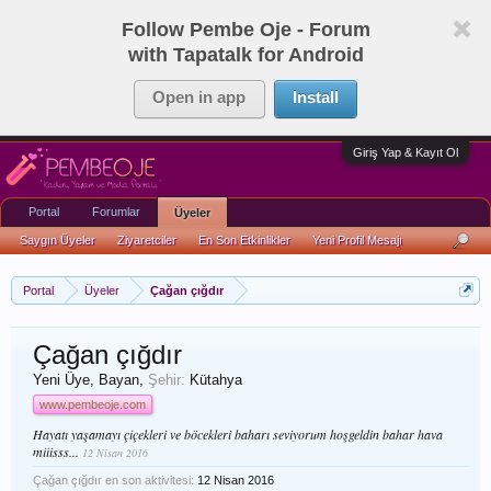
Follow Pembe Oje - Forum
with Tapatalk for Android
Open in app
Install
Giriş Yap & Kayıt Ol
Portal
Forumlar
Üyeler
Saygın Üyeler
Ziyaretciler
En Son Etkinlikler
Yeni Profil Mesajı
Portal
Üyeler
Çağan çığdır
Çağan çığdır
Yeni Üye
, Bayan,
Şehir:
Kütahya
www.pembeoje.com
Hayatı yaşamayı çiçekleri ve böcekleri baharı seviyorum hoşgeldin bahar hava
miiisss...
12 Nisan 2016
Çağan çığdır en son aktivitesi:
12 Nisan 2016