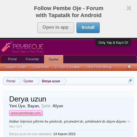
Follow Pembe Oje - Forum
with Tapatalk for Android
Open in app
Install
Giriş Yap & Kayıt Ol
Portal
Forumlar
Üyeler
Saygın Üyeler
Ziyaretciler
En Son Etkinlikler
Yeni Profil Mesajı
Portal
Üyeler
Derya uzun
Derya uzun
Yeni Üye
, Bayan,
Şehir:
Afyon
www.pembeoje.com
Intihar köprüsü gibiyim bu günlerde, gözümden'de, gönlümden'de düşen düşene
30
Mart 2015
Derya uzun en son aktivitesi:
14 Kasım 2015