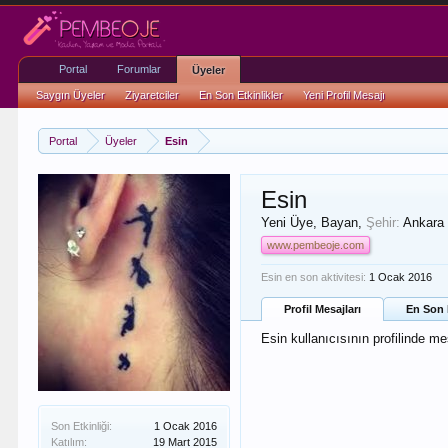
Portal
Forumlar
Üyeler
Saygın Üyeler
Ziyaretciler
En Son Etkinlikler
Yeni Profil Mesajı
Portal
Üyeler
Esin
Esin
Yeni Üye
, Bayan,
Şehir:
Ankara
www.pembeoje.com
Esin en son aktivitesi:
1 Ocak 2016
Profil Mesajları
En Son E
Esin kullanıcısının profilinde me
Son Etkinliği:
1 Ocak 2016
Katılım:
19 Mart 2015