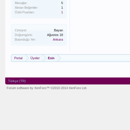
Mesajlar:
5
Alınan Beğeniler:
1
Ödül Puanları:
1
Cinsiyet:
Bayan
Doğumgünü:
Ağustos 18
Bulunduğu Yer:
Ankara
Portal
Üyeler
Esin
Türkçe (TR)
Forum software by XenForo™
©2010-2014 XenForo Ltd.