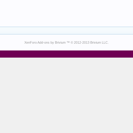
XenForo Add-ons by Brivium ™ © 2012-2013 Brivium LLC.