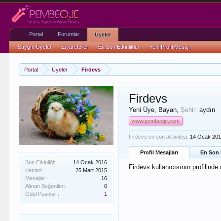
Portal
Forumlar
Üyeler
Saygın Üyeler
Ziyaretciler
En Son Etkinlikler
Yeni Profil Mesajı
Portal
Üyeler
Firdevs
Firdevs
Yeni Üye
, Bayan,
Şehir:
aydın
www.pembeoje.com
Firdevs en son aktivitesi:
14 Ocak 20
Profil Mesajları
En Son E
Son Etkinliği:
14 Ocak 2016
Firdevs kullanıcısının profilinde
Katılım:
25 Mart 2015
Mesajlar:
16
Alınan Beğeniler:
0
Ödül Puanları:
1