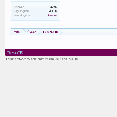
Cinsiyet:
Bayan
Doğumgünü:
Eylül 28
Bulunduğu Yer:
Ankara
Portal
Üyeler
Füruzan18
Türkçe (TR)
Forum software by XenForo™
©2010-2014 XenForo Ltd.