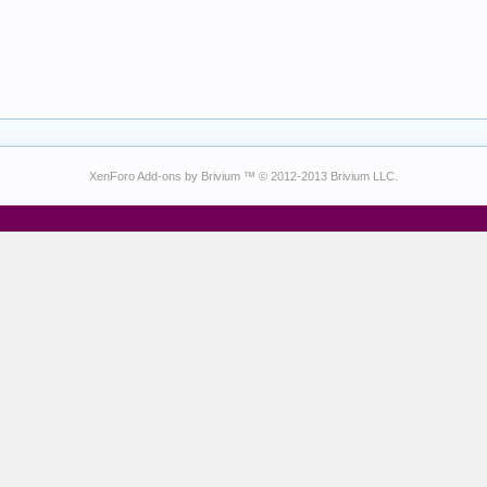
XenForo Add-ons by Brivium ™ © 2012-2013 Brivium LLC.