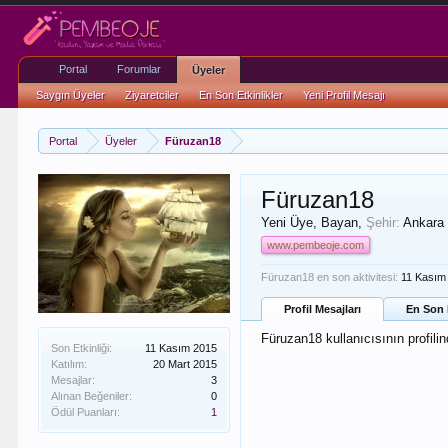
Portal
Forumlar
Üyeler
Saygın Üyeler
Ziyaretciler
En Son Etkinlikler
Yeni Profil Mesajı
Portal
Üyeler
Füruzan18
Füruzan18
Yeni Üye
, Bayan,
Şehir:
Ankara
www.pembeoje.com
Füruzan18 en son aktivitesi:
11 Kasım
Profil Mesajları
En Son E
Füruzan18 kullanıcısının profili
Son Etkinliği:
11 Kasım 2015
Katılım:
20 Mart 2015
Mesajlar:
3
Alınan Beğeniler:
0
Ödül Puanları:
1