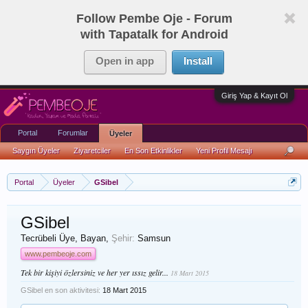
Follow Pembe Oje - Forum
with Tapatalk for Android
Open in app
Install
Giriş Yap & Kayıt Ol
Portal
Forumlar
Üyeler
Saygın Üyeler
Ziyaretciler
En Son Etkinlikler
Yeni Profil Mesajı
Portal
Üyeler
GSibel
GSibel
Tecrübeli Üye
, Bayan,
Şehir:
Samsun
www.pembeoje.com
Tek bir kişiyi özlersiniz ve her yer ıssız gelir...
18 Mart 2015
GSibel en son aktivitesi:
18 Mart 2015