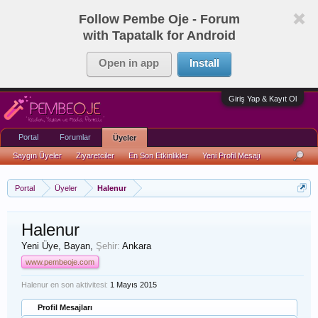
Follow Pembe Oje - Forum
with Tapatalk for Android
Open in app
Install
Giriş Yap & Kayıt Ol
Portal
Forumlar
Üyeler
Saygın Üyeler
Ziyaretciler
En Son Etkinlikler
Yeni Profil Mesajı
Portal
Üyeler
Halenur
Halenur
Yeni Üye
, Bayan,
Şehir:
Ankara
www.pembeoje.com
Halenur en son aktivitesi:
1 Mayıs 2015
Profil Mesajları