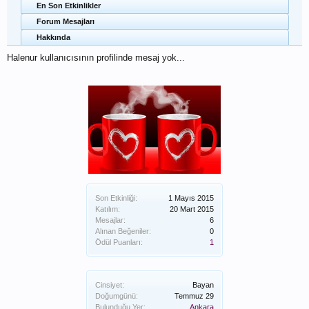
En Son Etkinlikler
Forum Mesajları
Hakkında
Halenur kullanıcısının profilinde mesaj yok...
Son Etkinliği:
1 Mayıs 2015
Katılım:
20 Mart 2015
Mesajlar:
6
Alınan Beğeniler:
0
Ödül Puanları:
1
Cinsiyet:
Bayan
Doğumgünü:
Temmuz 29
Bulunduğu Yer:
Ankara