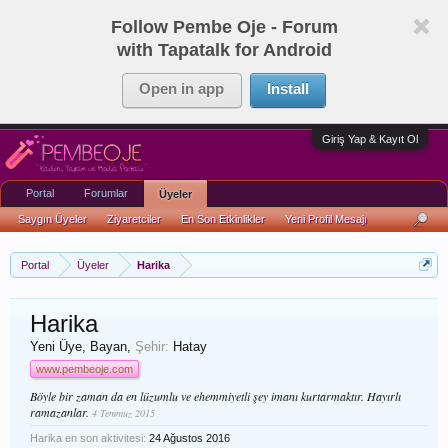
Follow Pembe Oje - Forum
with Tapatalk for Android
Open in app
Install
Giriş Yap & Kayıt Ol
Portal
Forumlar
Üyeler
Saygın Üyeler
Ziyaretciler
En Son Etkinlikler
Yeni Profil Mesajı
Portal
Üyeler
Harika
Harika
Yeni Üye
, Bayan,
Şehir:
Hatay
www.pembeoje.com
Böyle bir zaman da en lüzumlu ve ehemmiyetli şey imanı kurtarmaktır. Hayırlı
ramazanlar.
4 Temmuz 2015
Harika en son aktivitesi:
24 Ağustos 2016