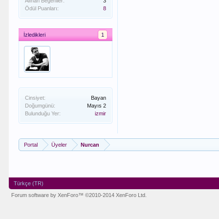
Alınan Beğeniler:
3
Ödül Puanları:
8
İzledikleri
1
Cinsiyet:
Bayan
Doğumgünü:
Mayıs 2
Bulunduğu Yer:
izmir
Portal
Üyeler
Nurcan
Türkçe (TR)
Forum software by XenForo™
©2010-2014 XenForo Ltd.