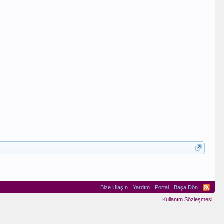
Guven
Bize Ulaşın
Yardım
Portal
Başa Dön
Kullanım Sözleşmesi