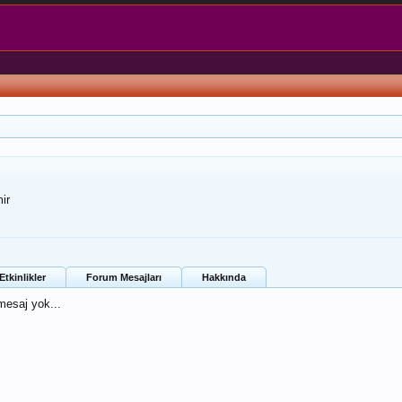
mir
tkinlikler
Forum Mesajları
Hakkında
 mesaj yok...