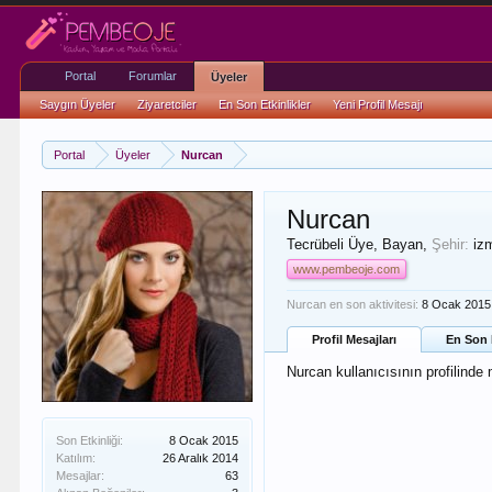
Portal
Forumlar
Üyeler
Saygın Üyeler
Ziyaretciler
En Son Etkinlikler
Yeni Profil Mesajı
Portal
Üyeler
Nurcan
Nurcan
Tecrübeli Üye
, Bayan,
Şehir:
iz
www.pembeoje.com
Nurcan en son aktivitesi:
8 Ocak 2015
Profil Mesajları
En Son E
Nurcan kullanıcısının profilinde
Son Etkinliği:
8 Ocak 2015
Katılım:
26 Aralık 2014
Mesajlar:
63