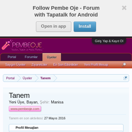
Follow Pembe Oje - Forum
with Tapatalk for Android
Open in app
Install
Giriş Yap & Kayıt Ol
Portal
Forumlar
Üyeler
Saygın Üyeler
Ziyaretciler
En Son Etkinlikler
Yeni Profil Mesajı
Portal
Üyeler
Tanem
Tanem
Yeni Üye
, Bayan,
Şehir:
Manisa
www.pembeoje.com
Tanem en son aktivitesi:
27 Mayıs 2016
Profil Mesajları