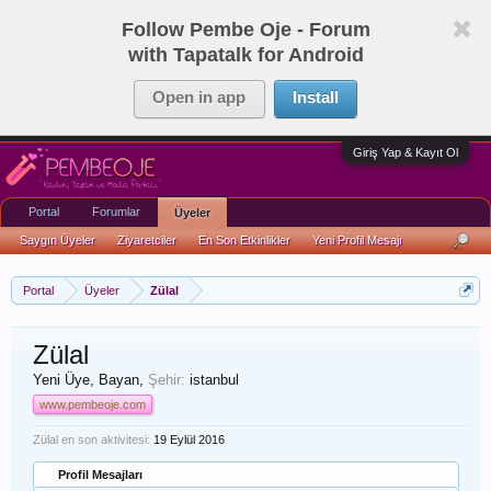
Follow Pembe Oje - Forum
with Tapatalk for Android
Open in app
Install
Giriş Yap & Kayıt Ol
Portal
Forumlar
Üyeler
Saygın Üyeler
Ziyaretciler
En Son Etkinlikler
Yeni Profil Mesajı
Portal
Üyeler
Zülal
Zülal
Yeni Üye
, Bayan,
Şehir:
istanbul
www.pembeoje.com
Zülal en son aktivitesi:
19 Eylül 2016
Profil Mesajları