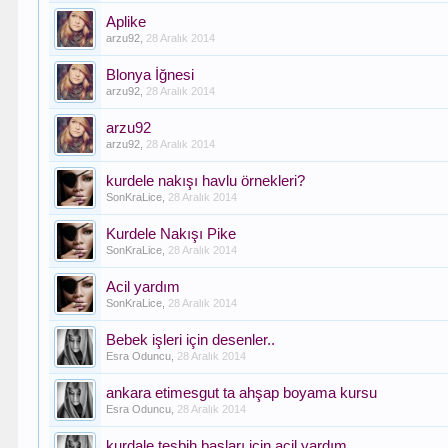
Aplike
arzu92
,
28 Aralık 2014
Blonya İğnesi
arzu92
,
28 Aralık 2014
arzu92
arzu92
,
28 Aralık 2014
kurdele nakışı havlu örnekleri?
SonKraLice
,
28 Aralık 2014
Kurdele Nakışı Pike
SonKraLice
,
28 Aralık 2014
Acil yardım
SonKraLice
,
28 Aralık 2014
Bebek işleri için desenler..
Esra Oduncu
,
28 Aralık 2014
ankara etimesgut ta ahşap boyama kursu
Esra Oduncu
,
28 Aralık 2014
kurdale tesbih başları için acil yardım