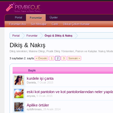
Portal
Üyeler
Forumlar
Forumları Ara
Son Mesajlar
Canlı
Dikkat Çeken Konular
Portal
Forumlar
Örgü & Dikiş & Nakış
Dikiş & Nakış
Dikiş teknikleri, Makine Dikişi, Pratik Dikiş Yöntemleri, Patron ve Kalıplar. Nakış Mode
3 sayfadan 2. sayfa
< Önceki
1
2
3
Sonraki >
Başlık
kurdele işi çanta
Daniela
,
7 Ocak 2015
eski kot pantolon ve kot pantolonlarından neler yapılab
anyuta
,
5 Ocak 2015
Apilike örtüler
eylülfırtınası
,
28 Aralık 2014