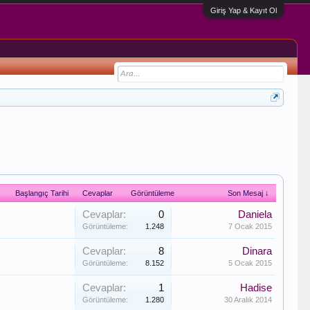
Giriş Yap & Kayıt Ol
Başlangıç Tarihi
Cevaplar
Görüntüleme
Son Mesaj ↓
Cevaplar:
0
Daniela
Görüntüleme:
1.248
7 Ocak 2015
Cevaplar:
8
Dinara
Görüntüleme:
8.152
5 Ocak 2015
Cevaplar:
1
Hadise
Görüntüleme:
1.280
30 Aralık 2014