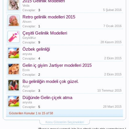
2015 Gelinlik Modelleri
Veda
5 Şubat 2016
Cevaplar:
3
Retro gelinlik modelleri 2015
Ahsen
7 Ocak 2016
Cevaplar:
1
Çeşitli Gelinlik Modelleri
GeykliKız
28 Kasım 2015
Cevaplar:
9
Özbek gelinliği
anyuta
2 Ekim 2015
Cevaplar:
4
Gelin iç giyim Jartiyer modelleri 2015
Ecrin
2 Ekim 2015
Cevaplar:
2
Bu gelinliğin modeli çok güzel.
Ayşıl
10 Temmuz 2015
Cevaplar:
3
Düğünde Gelin çiçek atma
anyuta
28 Mart 2015
Cevaplar:
5
Gösterilen Konular 1 to 15 of 58
Konu Gösterim Seçenekleri