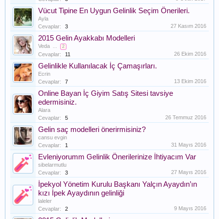
Vücut Tipine En Uygun Gelinlik Seçim Önerileri.
Ayla
27 Kasım 2016
Cevaplar:
3
2015 Gelin Ayakkabı Modelleri
Veda
...
2
26 Ekim 2016
Cevaplar:
11
Gelinlikle Kullanılacak İç Çamaşırları.
Ecrin
13 Ekim 2016
Cevaplar:
7
Online Bayan İç Giyim Satış Sitesi tavsiye
edermisiniz.
Alara
26 Temmuz 2016
Cevaplar:
5
Gelin saç modelleri önerirmisiniz?
cansu evgin
31 Mayıs 2016
Cevaplar:
1
Evleniyorumm Gelinlik Önerilerinize İhtiyacım Var
sibelarmutlu
27 Mayıs 2016
Cevaplar:
3
İpekyol Yönetim Kurulu Başkanı Yalçın Ayaydın’ın
kızı İpek Ayaydının gelinliği
laleler
9 Mayıs 2016
Cevaplar:
2