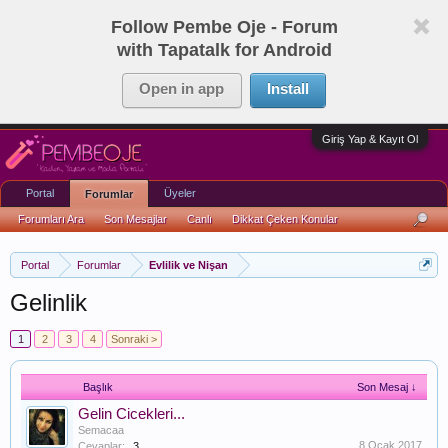
Follow Pembe Oje - Forum
with Tapatalk for Android
Open in app
Install
Giriş Yap & Kayıt Ol
Portal
Üyeler
Forumlar
Forumları Ara
Son Mesajlar
Canlı
Dikkat Çeken Konular
Portal
Forumlar
Evlilik ve Nişan
Gelinlik
1
2
3
4
Sonraki >
Başlık
Son Mesaj ↓
Gelin Cicekleri...
Semacaa
8 Ocak 2017
Cevaplar:
3