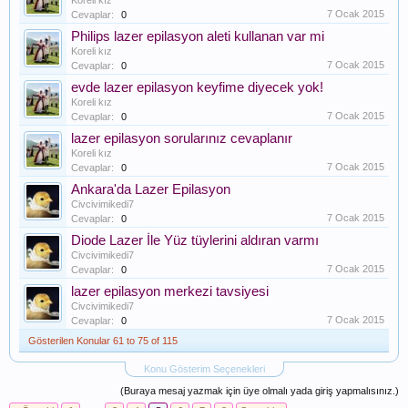
Koreli kız
7 Ocak 2015
Cevaplar:
0
Philips lazer epilasyon aleti kullanan var mi
Koreli kız
7 Ocak 2015
Cevaplar:
0
evde lazer epilasyon keyfime diyecek yok!
Koreli kız
7 Ocak 2015
Cevaplar:
0
lazer epilasyon sorularınız cevaplanır
Koreli kız
7 Ocak 2015
Cevaplar:
0
Ankara'da Lazer Epilasyon
Civcivimikedi7
7 Ocak 2015
Cevaplar:
0
Diode Lazer İle Yüz tüylerini aldıran varmı
Civcivimikedi7
7 Ocak 2015
Cevaplar:
0
lazer epilasyon merkezi tavsiyesi
Civcivimikedi7
7 Ocak 2015
Cevaplar:
0
Gösterilen Konular 61 to 75 of 115
Konu Gösterim Seçenekleri
(Buraya mesaj yazmak için üye olmalı yada giriş yapmalısınız.)