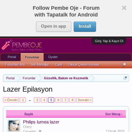
Follow Pembe Oje - Forum
with Tapatalk for Android
Open in app
Install
Giriş Yap & Kayıt Ol
Portal
Üyeler
Forumlar
Forumları Ara
Son Mesajlar
Canlı
Dikkat Çeken Konular
Portal
Forumlar
Güzellik, Bakım ve Kozmetik
Lazer Epilasyon
< Önceki
1
←
3
4
5
6
7
8
Sonraki >
Başlık
Son Mesaj ↓
Philips lumea lazer
Chery
7 Ocak 2015
Cevaplar:
0