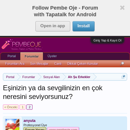
Follow Pembe Oje - Forum
with Tapatalk for Android
Open in app
Install
Giriş Yap & Kayıt Ol
Portal
Üyeler
Forumlar
Forumları Ara
Son Mesajlar
Canlı
Dikkat Çeken Konular
Portal
Forumlar
Sosyal Alan
Ah Şu Erkekler
Eşinizin ya da sevgilinizin en çok
neresini seviyorsunuz?
< Önceki
1
2
anyuta
Profesyonel Üye
Forum Yazarı
www.pembeoje.com