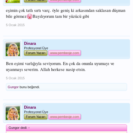
eşimin çok tatlı sırtı varç. öyle geniş ki arkasından saklasan düşman
bile görmez
Bayılıyorum tam bir yüzücü gibi
5 Ocak 2015
Dinara
Profesyonel Üye
Forum Yazarı
www.pembeoje.com
Ben eşimi varlığıyla seviyorum. En çok da onunla uyumayı ve
uyanmayı severim. Allah herkese nasip etsin.
5 Ocak 2015
Gungor
bunu beğendi.
Dinara
Profesyonel Üye
Forum Yazarı
www.pembeoje.com
Gungor dedi:
↑