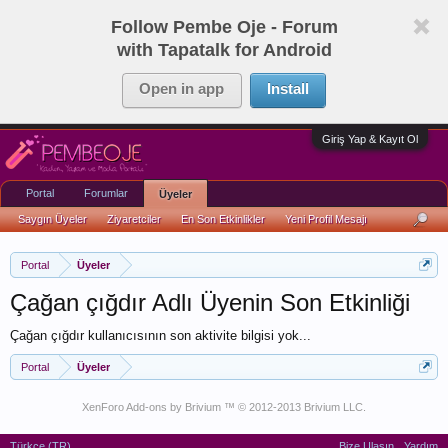
Follow Pembe Oje - Forum
with Tapatalk for Android
Open in app
Install
Giriş Yap & Kayıt Ol
Portal
Forumlar
Üyeler
Saygın Üyeler
Ziyaretciler
En Son Etkinlikler
Yeni Profil Mesajı
Portal
Üyeler
Çağan çığdır Adlı Üyenin Son Etkinliği
Çağan çığdır kullanıcısının son aktivite bilgisi yok...
Portal
Üyeler
XenForo Add-ons by Brivium ™ © 2012-2013 Brivium LLC.
Türkçe (TR)
Bize Ulaşın
Yardım