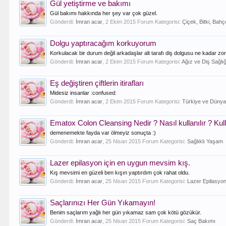
Gül yetiştirme ve bakımı
Gül bakımı hakkında her şey var çok güzel.
Gönderdi:
İmran acar
,
2 Ekim 2015
Forum Kategorisi:
Çiçek, Bitki, Bahç
Dolgu yaptıracağım korkuyorum
Korkulacak bir durum değil arkadaşlar alt tarafı diş dolgusu ne kadar zor o
Gönderdi:
İmran acar
,
2 Ekim 2015
Forum Kategorisi:
Ağız ve Diş Sağlığ
Eş değiştiren çiftlerin itirafları
Midesiz insanlar :confused:
Gönderdi:
İmran acar
,
2 Ekim 2015
Forum Kategorisi:
Türkiye ve Düny
Ematox Colon Cleansing Nedir ? Nasıl kullanılır ? Kul
demenemekte fayda var ölmeyiz sonuçta :)
Gönderdi:
İmran acar
,
25 Nisan 2015
Forum Kategorisi:
Sağlıklı Yaşam
Lazer epilasyon için en uygun mevsim kış.
Kış mevsimi en güzeli ben kışın yaptırdım çok rahat oldu.
Gönderdi:
İmran acar
,
25 Nisan 2015
Forum Kategorisi:
Lazer Epilasyo
Saçlarınızı Her Gün Yıkamayın!
Benim saçlarım yağlı her gün yıkamaz sam çok kötü gözükür.
Gönderdi:
İmran acar
,
25 Nisan 2015
Forum Kategorisi:
Saç Bakımı