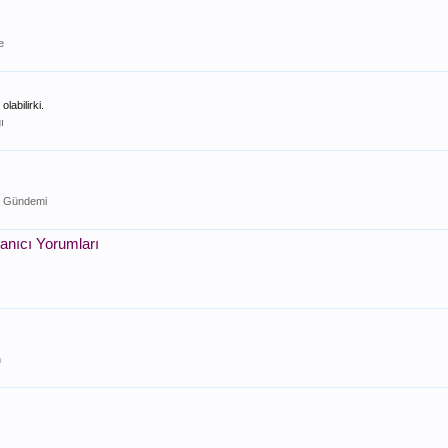
e
labilirki.
ı
a Gündemi
lanıcı Yorumları
n