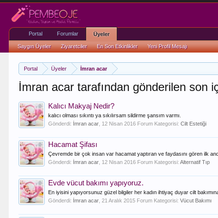
Portal
Forumlar
Üyeler
Saygın Üyeler
Ziyaretciler
En Son Etkinlikler
Yeni Profil Mesajı
Portal
Üyeler
İmran acar
İmran acar tarafından gönderilen son iç
Kalıcı Makyaj Nedir?
kalıcı olması sıkıntı ya sıkılırsam sildirme şansım varmı.
Gönderdi:
İmran acar
,
12 Nisan 2016
Forum Kategorisi:
Cilt Estetiği
Hacamat Şifası
Çevremde bir çok insan var hacamat yaptıran ve faydasını gören ilk anda
Gönderdi:
İmran acar
,
12 Nisan 2016
Forum Kategorisi:
Alternatif Tıp
Evde vücut bakımı yapıyoruz.
En iyisini yapıyorsunuz güzel bilgiler her kadın ihtiyaç duyar cilt bakımın
Gönderdi:
İmran acar
,
21 Aralık 2015
Forum Kategorisi:
Vücut Bakımı