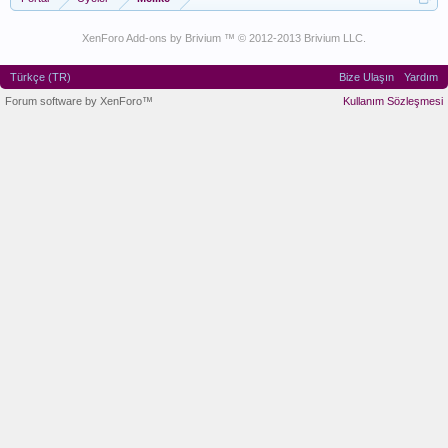
XenForo Add-ons by Brivium ™ © 2012-2013 Brivium LLC.
Türkçe (TR)
Bize Ulaşın
Yardım
Forum software by XenForo™
Kullanım Sözleşmesi