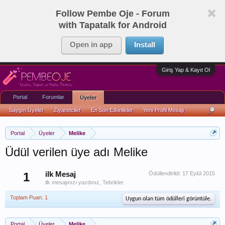
Follow Pembe Oje - Forum
with Tapatalk for Android
Open in app
Install
Giriş Yap & Kayıt Ol
Portal
Forumlar
Üyeler
Saygın Üyeler
Ziyaretciler
En Son Etkinlikler
Yeni Profil Mesajı
Portal
Üyeler
Melike
Üdül verilen üye adı Melike
1
ilk Mesaj
Ödüllendirildi:
17 Eylül 2015
ilk mesajınızı yazdınız, Tebrikler.
Toplam Puan: 1
Uygun olan tüm ödülleri görüntüle.
Portal
Üyeler
Melike