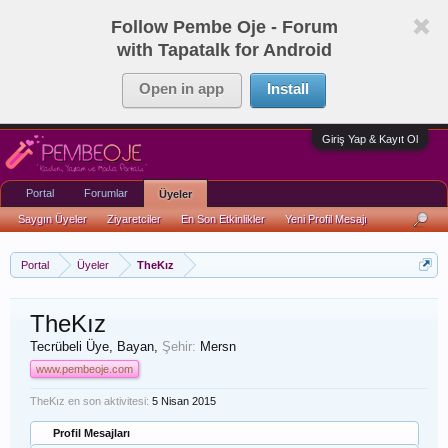
Follow Pembe Oje - Forum
with Tapatalk for Android
Open in app
Install
Giriş Yap & Kayıt Ol
Portal
Forumlar
Üyeler
Saygın Üyeler
Ziyaretciler
En Son Etkinlikler
Yeni Profil Mesajı
Portal
Üyeler
TheKız
TheKız
Tecrübeli Üye
, Bayan,
Şehir:
Mersn
www.pembeoje.com
TheKız en son aktivitesi:
5 Nisan 2015
Profil Mesajları