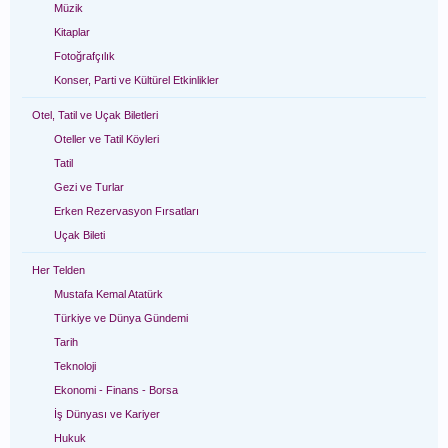
Müzik
Kitaplar
Fotoğrafçılık
Konser, Parti ve Kültürel Etkinlikler
Otel, Tatil ve Uçak Biletleri
Oteller ve Tatil Köyleri
Tatil
Gezi ve Turlar
Erken Rezervasyon Fırsatları
Uçak Bileti
Her Telden
Mustafa Kemal Atatürk
Türkiye ve Dünya Gündemi
Tarih
Teknoloji
Ekonomi - Finans - Borsa
İş Dünyası ve Kariyer
Hukuk