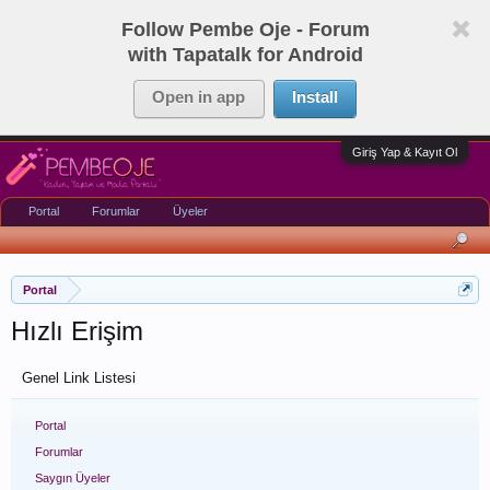
Follow Pembe Oje - Forum
with Tapatalk for Android
Open in app
Install
Giriş Yap & Kayıt Ol
Portal
Forumlar
Üyeler
Portal
Hızlı Erişim
Genel Link Listesi
Portal
Forumlar
Saygın Üyeler